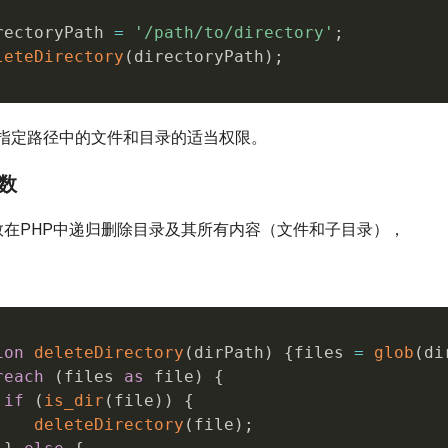
rectoryPath 
=
'/path/to/directory'
;
leteDirectory
(
directoryPath
)
;
指定路径中的文件和目录的适当权限。
函数
)函数在PHP中递归删除目录及其所有内容（文件和子目录），
ion
deleteDirectory
(
dirPath
)
{
files 
=
glob
(
di
reach
(
files 
as
 file
)
{
if
(
is_dir
(
file
)
)
{
deleteDirectory
(
file
)
;