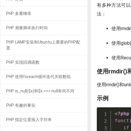
有多种方法可以
PHP 多重继承
法：
PHP 测量脚本执行时间
使用rmdi
PHP LAMP安装和Ubuntu上重要的PHP配
使用glob
置
使用Recurs
PHP 实现回调函数
使用rmdir()
PHP 使用foreach循环迭代关联数组
使用rmdir()
PHP is_null($x)和$x === null有何不同
示例
PHP 有趣的事实
<?php
PHP 指定位置插入字符串
funct
if