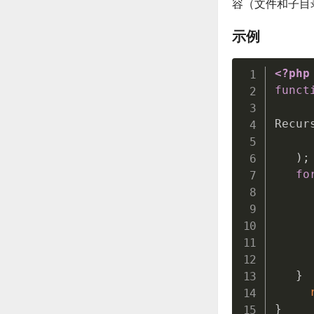
容（文件和子目
示例
<?php
funct
Recur
     
)
;
fo
}
}