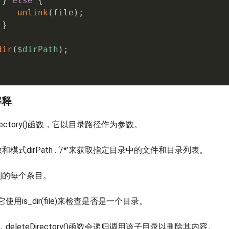
}
else
{
unlink
(
file
)
;
}
dir
(
$dirPath
)
;
解释
irectory()函数，它以目录路径作为参数。
函数和模式
dirPath . ‘/*’来获取指定目录中的文件和目录列表。
得到的每个条目。
用is_dir(file)来检查是否是一个目录。
eleteDirectory()函数会递归调用该子目录以删除其内容。