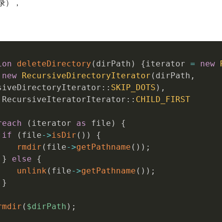
录），
ion
deleteDirectory
(
dirPath
)
{
iterator 
=
new
new
RecursiveDirectoryIterator
(
dirPath
,
siveDirectoryIterator
:
:
SKIP_DOTS
)
,
 RecursiveIteratorIterator
:
:
CHILD_FIRST
reach
(
iterator 
as
 file
)
{
if
(
file
-
>
isDir
(
)
)
{
rmdir
(
file
-
>
getPathname
(
)
)
;
}
else
{
unlink
(
file
-
>
getPathname
(
)
)
;
}
rmdir
(
$dirPath
)
;