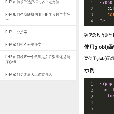
PHP 如何获取选择框的多个选定值
<?php
   di
de
PHP 如何生成随机的唯一的字母数字字符
串
?>
PHP 二分搜索
确保您具有删除
PHP 如何检查表单提交
使用glob()
PHP 如何检查一个数组是关联数组还是顺
要使用glob(
序数组
示例
PHP 如何更改最大上传文件大小
<?php
funct
fo