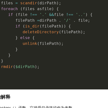
 files 
=
scandir
(
dirPath
)
;
foreach
(
files asfile
)
{
if
(
file 
!==
'.'
&&
file 
!==
'..'
)
{
       filePath 
=
dirPath 
.
'/'
.
 file
;
if
(
is_dir
(
filePath
)
)
{
deleteDirectory
(
filePath
)
;
}
else
{
unlink
(
filePath
)
;
}
}
}
rmdir
(
$dirPath
)
;
的解释
Directory（）函数，它接受目录路径作为参数。