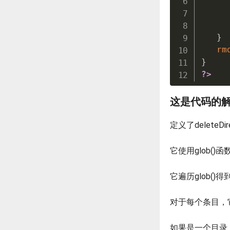
}
rm
}
?>
这是代码的
定义了deleteD
它使用glob()
它遍历glob()
对于每个条目，它使
如果是一个目录，d