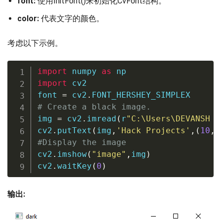
font:
使用InitFont()来初始化CvFont结构。
color:
代表文字的颜色。
考虑以下示例。
import
 numpy 
as
import
 cv2

font 
=
 cv2
.
# Create a black image.
img 
=
 cv2
.
imread
(
r
"C:\Users\DEVANSH S
cv2
.
putText
(
img
,
'Hack Projects'
,
(
10
,
5
#Display the image
cv2
.
imshow
(
"image"
,
img
)
cv2
.
waitKey
(
0
)
输出: