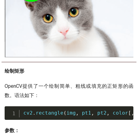
绘制矩形
OpenCV提供了一个绘制简单、粗线或填充的正矩形的函
数。语法如下：
cv2
.
rectangle
(
img
,
 pt1
,
 pt2
,
 color
[
,
 
参数：