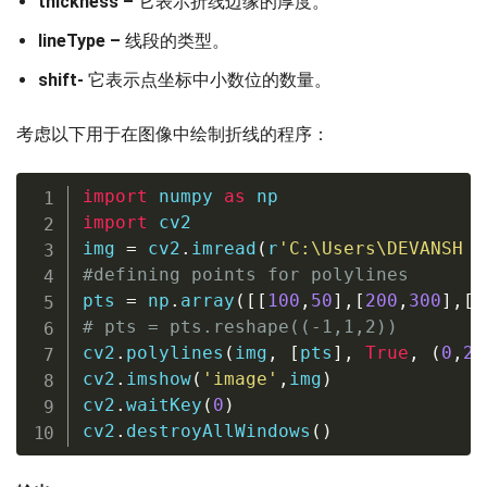
thickness –
它表示折线边缘的厚度。
lineType –
线段的类型。
shift-
它表示点坐标中小数位的数量。
考虑以下用于在图像中绘制折线的程序：
import
 numpy 
as
import
 cv2

img 
=
 cv2
.
imread
(
r
'C:\Users\DEVANSH S
#defining points for polylines
pts 
=
 np
.
array
(
[
[
100
,
50
]
,
[
200
,
300
]
,
[
7
# pts = pts.reshape((-1,1,2))
cv2
.
polylines
(
img
,
[
pts
]
,
True
,
(
0
,
25
cv2
.
imshow
(
'image'
,
img
)
cv2
.
waitKey
(
0
)
cv2
.
destroyAllWindows
(
)