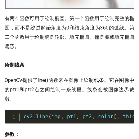
有两个函数可用于绘制椭圆。第一个函数用于绘制完整的椭
圆，而不是绕过起始角度为0和结束角度为360的弧线。第
二个函数用于绘制椭圆轮廓、填充椭圆、椭圆弧或填充椭圆
扇形。
绘制线条
OpenCV提供了line()函数来在图像上绘制线条。它在图像中
的ptr1和ptr2点之间绘制一条线段。线条会被图像边界裁
剪。
cv2
.
line
(
img
,
 pt1
,
 pt2
,
 color
[
,
 thick
参数：