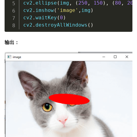
cv2
.
ellipse
(
img
,
(
250
,
150
)
,
(
80
,
20
)
cv2
.
imshow
(
'image'
,
img
)
cv2
.
waitKey
(
0
)
cv2
.
destroyAllWindows
(
)
输出：