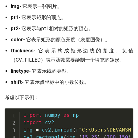
img-
它表示一张图片。
pt1-
它表示矩形的顶点。
pt2-
它表示与pt1相对的矩形的顶点。
color-
它表示矩形的颜色亮度（灰度图像）。
thickness-
它表示构成矩形边线的宽度。负值
（CV_FILLED）表示函数需要绘制一个填充的矩形。
linetype-
它表示线的类型。
shift-
它表示点坐标中的小数位数。
考虑以下示例：
import
 numpy 
as
import
 cv2

img 
=
 cv2
.
imread
(
r
"C:\Users\DEVANSH S
cv2
.
rectangle
(
img
,
(
15
,
25
)
,
(
200
,
150
)
,
(