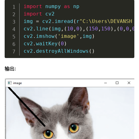
import
 numpy 
as
import
 cv2

img 
=
 cv2
.
imread
(
r
"C:\Users\DEVANSH S
cv2
.
line
(
img
,
(
10
,
0
)
,
(
150
,
150
)
,
(
0
,
0
,
0
)
cv2
.
imshow
(
'image'
,
img
)
cv2
.
waitKey
(
0
)
cv2
.
destroyAllWindows
(
)
输出: