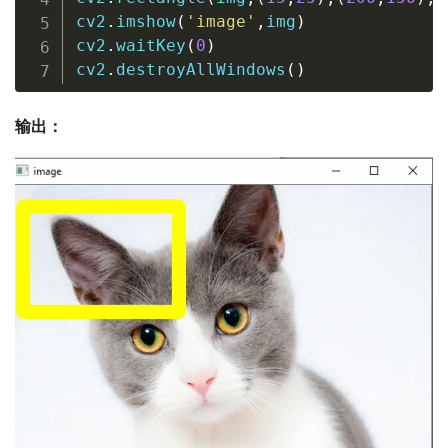
cv2
.
imshow
(
'image'
,
img
)
cv2
.
waitKey
(
0
)
cv2
.
destroyAllWindows
(
)
输出：