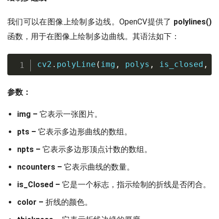
我们可以在图像上绘制多边线。OpenCV提供了
polylines()
函数，用于在图像上绘制多边曲线。其语法如下：
cv2
.
polyLine
(
img
,
 polys
,
 is_closed
,
 c
参数：
img –
它表示一张图片。
pts –
它表示多边形曲线的数组。
npts –
它表示多边形顶点计数的数组。
ncounters –
它表示曲线的数量。
is_Closed –
它是一个标志，指示绘制的折线是否闭合。
color –
折线的颜色。