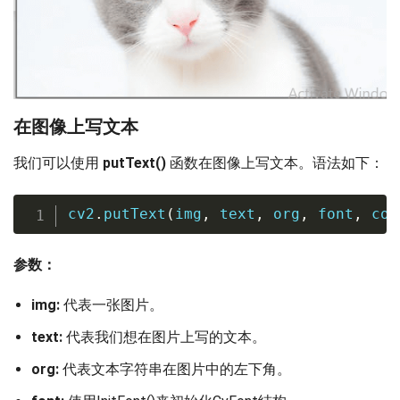
在图像上写文本
我们可以使用
putText()
函数在图像上写文本。语法如下：
cv2
.
putText
(
img
,
 text
,
 org
,
 font
,
 col
参数：
img:
代表一张图片。
text:
代表我们想在图片上写的文本。
org:
代表文本字符串在图片中的左下角。