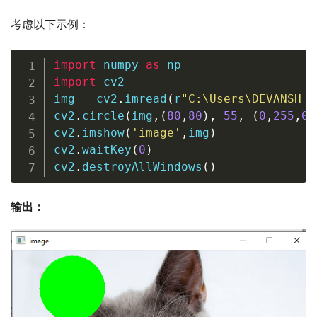
考虑以下示例：
import
 numpy 
as
import
 cv2

img 
=
 cv2
.
imread
(
r
"C:\Users\DEVANSH S
cv2
.
circle
(
img
,
(
80
,
80
)
,
55
,
(
0
,
255
,
0
)
cv2
.
imshow
(
'image'
,
img
)
cv2
.
waitKey
(
0
)
cv2
.
destroyAllWindows
(
)
输出：