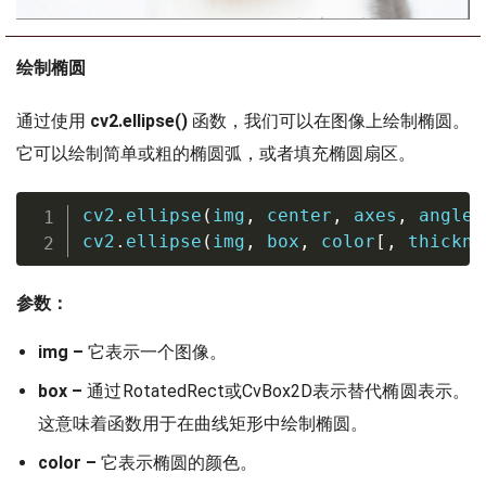
绘制椭圆
通过使用
cv2.ellipse()
函数，我们可以在图像上绘制椭圆。
它可以绘制简单或粗的椭圆弧，或者填充椭圆扇区。
cv2
.
ellipse
(
img
,
 center
,
 axes
,
 angle
,
cv2
.
ellipse
(
img
,
 box
,
 color
[
,
 thickne
参数：
img –
它表示一个图像。
box –
通过RotatedRect或CvBox2D表示替代椭圆表示。
这意味着函数用于在曲线矩形中绘制椭圆。
color –
它表示椭圆的颜色。