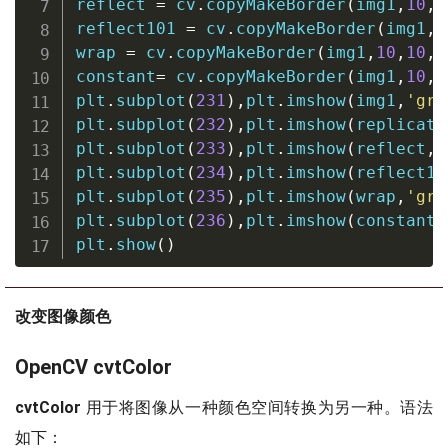
reflect 
=
 cv
.
copyMakeBorder
(
img1
,
10
,
1
reflect101 
=
 cv
.
copyMakeBorder
(
img1
,
1
wrap 
=
 cv
.
copyMakeBorder
(
img1
,
10
,
10
,
1
constant
=
 cv
.
copyMakeBorder
(
img1
,
10
,
1
plt
.
subplot
(
231
)
,
plt
.
imshow
(
img1
,
'gra
plt
.
subplot
(
232
)
,
plt
.
imshow
(
replicate
plt
.
subplot
(
233
)
,
plt
.
imshow
(
reflect
,
'
plt
.
subplot
(
234
)
,
plt
.
imshow
(
reflect10
plt
.
subplot
(
235
)
,
plt
.
imshow
(
wrap
,
'gra
plt
.
subplot
(
236
)
,
plt
.
imshow
(
constant
,
plt
.
show
(
)
改变图像颜色
OpenCV cvtColor
cvtColor
用于将图像从一种颜色空间转换为另一种。语法
如下：