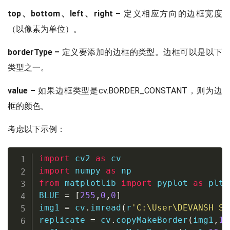
top、bottom、left、right –
定义相应方向的边框宽度
（以像素为单位）。
borderType –
定义要添加的边框的类型。边框可以是以下
类型之一。
value –
如果边框类型是cv.BORDER_CONSTANT，则为边
框的颜色。
考虑以下示例：
import
 cv2 
as
import
 numpy 
as
from
 matplotlib 
import
 pyplot 
as
 plt

BLUE 
=
[
255
,
0
,
0
]
img1 
=
 cv
.
imread
(
r
'C:\User\DEVANSH SH
replicate 
=
 cv
.
copyMakeBorder
(
img1
,
10