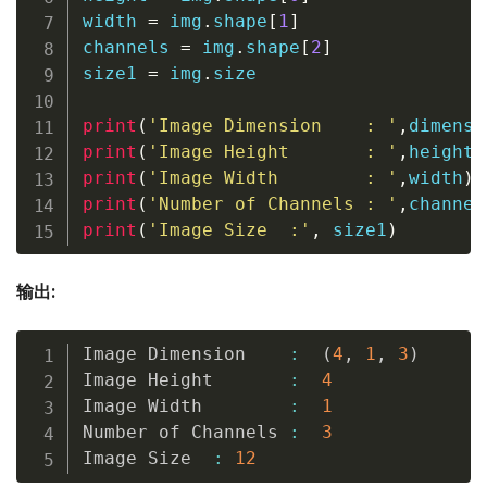
width 
=
 img
.
shape
[
1
]
channels 
=
 img
.
shape
[
2
]
size1 
=
 img
.
size

print
(
'Image Dimension    : '
,
dimensi
print
(
'Image Height       : '
,
height
)
print
(
'Image Width        : '
,
width
)
print
(
'Number of Channels : '
,
channel
print
(
'Image Size  :'
,
 size1
)
输出:
Image Dimension    
:
(
4
,
1
,
3
)
Image Height       
:
4
Image Width        
:
1
Number of Channels 
:
3
Image Size  
:
12