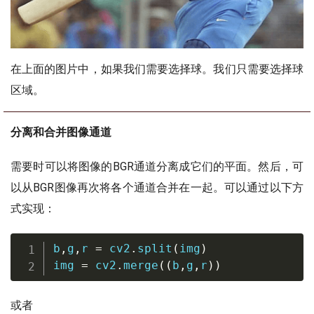
在上面的图片中，如果我们需要选择球。我们只需要选择球
区域。
分离和合并图像通道
需要时可以将图像的BGR通道分离成它们的平面。然后，可
以从BGR图像再次将各个通道合并在一起。可以通过以下方
式实现：
b
,
g
,
r 
=
 cv2
.
split
(
img
)
img 
=
 cv2
.
merge
(
(
b
,
g
,
r
)
)
或者