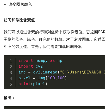
改变图像颜色
访问和修改像素值
我们可以通过像素的行和列坐标来获取像素值。它返回BGR
图像的蓝色、绿色、红色值的数组。对于灰度图像，它返回
相应的强度值。首先，我们需要加载BGR图像。
import
 numpy 
as
import
 cv2

img 
=
 cv2
.
imread
(
"C:\Users\DEVANSH SH
pixel 
=
 img
[
100
,
100
]
print
(
pixel
)
输出：