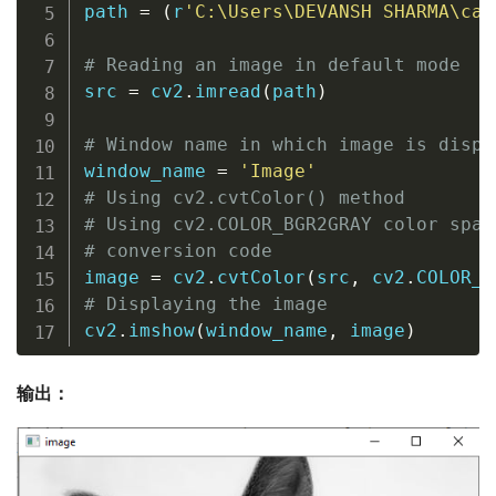
path 
=
(
r
'C:\Users\DEVANSH SHARMA\cat
# Reading an image in default mode 
src 
=
 cv2
.
imread
(
path
)
# Window name in which image is displ
window_name 
=
'Image'
# Using cv2.cvtColor() method 
# Using cv2.COLOR_BGR2GRAY color spac
# conversion code 
image 
=
 cv2
.
cvtColor
(
src
,
 cv2
.
COLOR_B
# Displaying the image  
cv2
.
imshow
(
window_name
,
 image
)
输出：