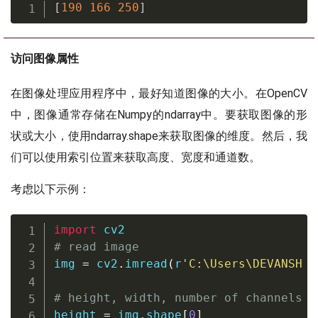
[
190
166
250
]
访问图像属性
在图像处理应用程序中，最好知道图像的大小。在OpenCV
中，图像通常存储在Numpy的ndarray中。要获取图像的形
状或大小，使用ndarray.shape来获取图像的维度。然后，我
们可以使用索引位置来获取高度、宽度和通道数。
考虑以下示例：
import
# read image
img 
=
 cv2
.
imread
(
r
'C:\Users\DEVANSH S
# height, width, number of channels i
height 
=
 img
.
shape
[
0
]