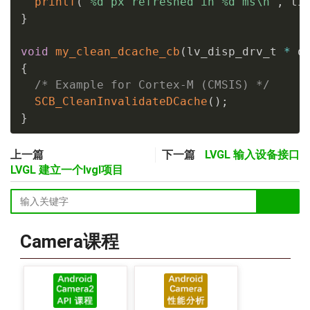
printf
(
"%d px refreshed in %d ms\n"
,
 ti
}
void
my_clean_dcache_cb
(
lv_disp_drv_t 
*
 d
{
/* Example for Cortex-M (CMSIS) */
SCB_CleanInvalidateDCache
(
)
;
}
上一篇
下一篇
LVGL 输入设备接口
LVGL 建立一个lvgl项目
Camera课程