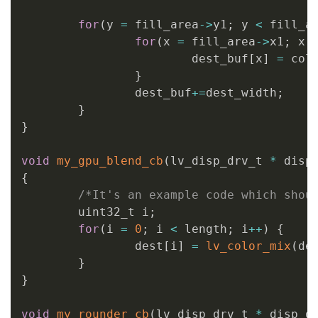
for
(
y 
=
 fill_area
->
y1
;
 y 
<
 fill_a
for
(
x 
=
 fill_area
->
x1
;
 x 
                        dest_buf
[
x
]
=
 col
}
                dest_buf
+=
dest_width
;
}
}
void
my_gpu_blend_cb
(
lv_disp_drv_t 
*
 disp
{
/*It's an example code which shou
        uint32_t i
;
for
(
i 
=
0
;
 i 
<
 length
;
 i
++
)
{
                dest
[
i
]
=
lv_color_mix
(
de
}
}
void
my_rounder_cb
(
lv_disp_drv_t 
*
 disp_d