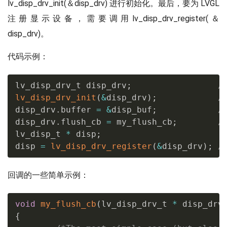
lv_disp_drv_init(＆disp_drv) 进行初始化。最后，要为 LVGL
注册显示设备，需要调用lv_disp_drv_register(＆
disp_drv)。
代码示例：
lv_disp_drv_t disp_drv
;
/
lv_disp_drv_init
(
&
disp_drv
)
;
/
disp_drv
.
buffer 
=
&
disp_buf
;
/
disp_drv
.
flush_cb 
=
 my_flush_cb
;
/
lv_disp_t 
*
 disp
;
disp 
=
lv_disp_drv_register
(
&
disp_drv
)
;
/
回调的一些简单示例：
void
my_flush_cb
(
lv_disp_drv_t 
*
 disp_drv
{