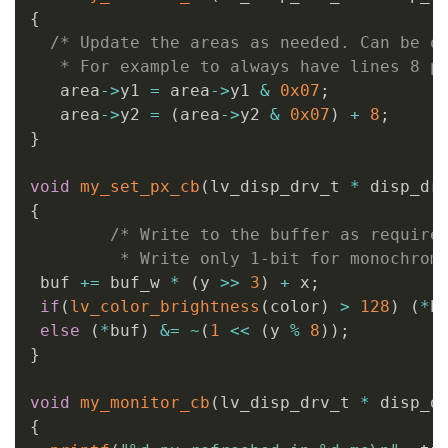
{
/* Update the areas as needed. Can be on
   * For example to always have lines 8 p
   area
->
y1 
=
 area
->
y1 
&
0x07
;
   area
->
y2 
=
(
area
->
y2 
&
0x07
)
+
8
;
}
void
my_set_px_cb
(
lv_disp_drv_t 
*
 disp_dr
{
/* Write to the buffer as required
         * Write only 1-bit for monochrom
 buf 
+=
 buf_w 
*
(
y 
>>
3
)
+
 x
;
if
(
lv_color_brightness
(
color
)
>
128
)
(
*
b
else
(
*
buf
)
&=
~
(
1
<<
(
y 
%
8
)
)
;
}
void
my_monitor_cb
(
lv_disp_drv_t 
*
 disp_d
{