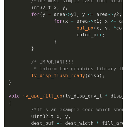
/*The most simple case (but also 
        int32_t x
,
 y
;
for
(
y 
=
 area
->
y1
;
 y 
<=
 area
->
y2
;
 
for
(
x 
=
 area
->
x1
;
 x 
<=
 ar
put_px
(
x
,
 y
,
*
col
                        color_p
++
;
}
}
/* IMPORTANT!!!

         * Inform the graphics library th
lv_disp_flush_ready
(
disp
)
;
}
void
my_gpu_fill_cb
(
lv_disp_drv_t 
*
 disp_
{
/*It's an example code which shou
        uint32_t x
,
 y
;
        dest_buf 
+=
 dest_width 
*
 fill_are