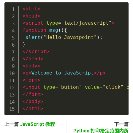
<
html
>
<
head
>
<
script
type
=
"
text/javascript
"
>
function
 msg
(){
 alert
(
"Hello Javatpoint"
);
}
</
script
>
</
head
>
<
body
>
<
p
>
Welcome to JavaScript
</
p
>
<
form
>
<
input
type
=
"
button
"
value
=
"
click
"
on
</
form
>
</
body
>
</
html
>
上一篇
JavaScript 教程
下一篇
Python 打印给定范围内所