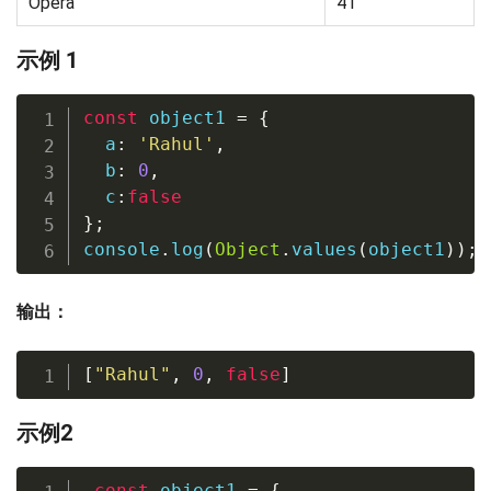
Opera
41
示例 1
const
 object1 
=
{
  a
:
'Rahul'
,
  b
:
0
,
  c
:
false
}
;
console
.
log
(
Object
.
values
(
object1
)
)
;
输出：
[
"Rahul"
,
0
,
false
]
示例2
const
 object1 
=
{