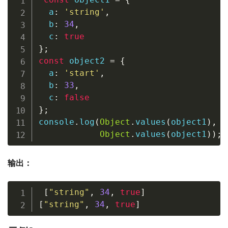
  a
:
'string'
,
  b
:
34
,
  c
:
true
}
;
const
 object2 
=
{
  a
:
'start'
,
  b
:
33
,
  c
:
false
}
;
console
.
log
(
Object
.
values
(
object1
)
,
Object
.
values
(
object1
)
)
;
输出：
[
"string"
,
34
,
true
]
[
"string"
,
34
,
true
]