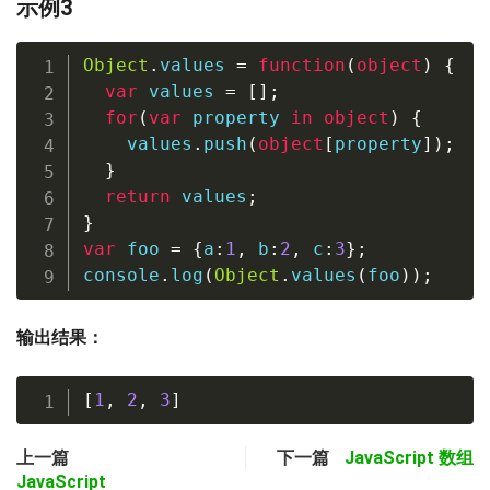
示例3
Object
.
values
=
function
(
object
)
{
var
 values 
=
[
]
;
for
(
var
 property 
in
object
)
{
    values
.
push
(
object
[
property
]
)
;
}
return
 values
;
}
var
 foo 
=
{
a
:
1
,
 b
:
2
,
 c
:
3
}
;
console
.
log
(
Object
.
values
(
foo
)
)
;
输出结果：
[
1
,
2
,
3
]
上一篇
下一篇
JavaScript 数组
JavaScript