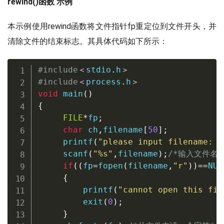
rewind()函数 示例
本示例使用rewind函数将文件指针fp重定位到文件开头，并
清除文件的结束标志。其具体代码如下所示：
#
include
＜
stdio
.
h
＞
#
include
＜
process
.
h
＞
void
main
(
)
{
FILE
*
fp
;
char
 ch
,
filename
[
50
]
;
printf
(
"please input filename: "
scanf
(
"%s"
,
filename
)
;
/*输入文件名*
if
(
(
fp
=
fopen
(
filename
,
"r"
)
)
==
NUL
{
printf
(
"cannot open this fil
exit
(
0
)
;
}