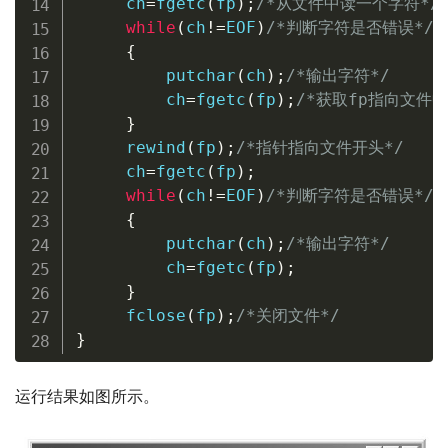
     ch
=
fgetc
(
fp
)
;
/*从文件中读一个字符*/
while
(
ch
!=
EOF
)
/*判断字符是否错误*/
{
putchar
(
ch
)
;
/*输出字符*/
         ch
=
fgetc
(
fp
)
;
/*获取fp指向文件中
}
rewind
(
fp
)
;
/*指针指向文件开头*/
     ch
=
fgetc
(
fp
)
;
while
(
ch
!=
EOF
)
/*判断字符是否错误*/
{
putchar
(
ch
)
;
/*输出字符*/
         ch
=
fgetc
(
fp
)
;
}
fclose
(
fp
)
;
/*关闭文件*/
}
运行结果如图所示。