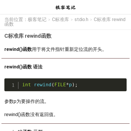
当前位置：
极客笔记
C标准库
stdio.h
C标准库 rewind
>
>
>
函数
C标准库 rewind函数
rewind()函数
用于将文件指针重新定位流的开头。
rewind()函数 语法
int
rewind
(
FILE
*
p
)
;
参数p为要操作的流。
rewind()函数没有返回值。