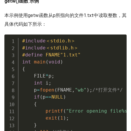
getw()函数 示例
本示例使用getw函数从p所指向的文件1.txt中读取整数，其
具体代码如下所示：
#
include
＜stdio.h＞
#
include
＜stdlib.h＞
#
define
 FNAME"1.txt"
int
main
(
void
)
{
    FILE
*
p
;
int
 i
;
    p
=
fopen
(
FNAME
,
"wb"
)
;
/*打开文件*/
if
(
p
==
NULL
)
{
printf
(
"Error opening file%s 
exit
(
1
)
;
}