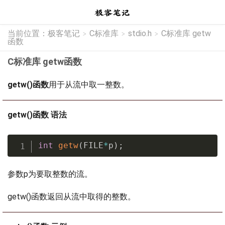
当前位置：
极客笔记
C标准库
stdio.h
C标准库 getw
>
>
>
函数
C标准库 getw函数
getw()函数
用于从流中取一整数。
getw()函数 语法
int
getw
(
FILE
*
p
)
;
参数p为要取整数的流。
getw()函数返回从流中取得的整数。