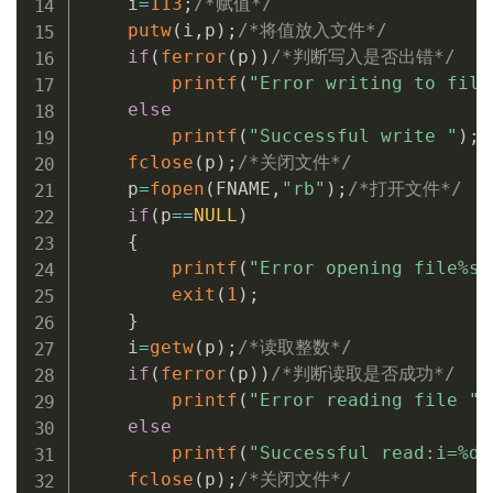
    i
=
113
;
/*赋值*/
putw
(
i
,
p
)
;
/*将值放入文件*/
if
(
ferror
(
p
)
)
/*判断写入是否出错*/
printf
(
"Error writing to file
else
printf
(
"Successful write "
)
;
fclose
(
p
)
;
/*关闭文件*/
    p
=
fopen
(
FNAME
,
"rb"
)
;
/*打开文件*/
if
(
p
==
NULL
)
{
printf
(
"Error opening file%s 
exit
(
1
)
;
}
    i
=
getw
(
p
)
;
/*读取整数*/
if
(
ferror
(
p
)
)
/*判断读取是否成功*/
printf
(
"Error reading file "
)
else
printf
(
"Successful read:i=%d 
fclose
(
p
)
;
/*关闭文件*/