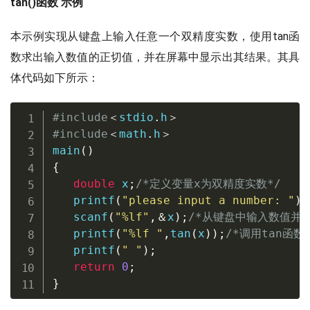
tan()函数 示例
本示例实现从键盘上输入任意一个双精度实数，使用tan函
数求出输入数值的正切值，并在屏幕中显示出其结果。其具
体代码如下所示：
#
include
＜
stdio
.
h
＞
#
include
＜
math
.
h
＞
main
(
)
{
double
 x
;
/*定义变量x为双精度实数*/
printf
(
"please input a number: "
)
;
scanf
(
"%lf"
,
＆
x
)
;
/*从键盘中输入数值并赋
printf
(
"%lf "
,
tan
(
x
)
)
;
/*调用tan函
printf
(
" "
)
;
return
0
;
}