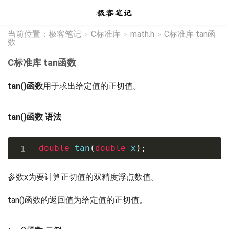
当前位置：
极客笔记
C标准库
math.h
C标准库 tan函
>
>
>
数
C标准库 tan函数
tan()函数
用于求出给定值的正切值。
tan()函数 语法
double
tan
(
double
 x
)
;
参数x为要计算正切值的双精度浮点数值。
tan()函数的返回值为给定值的正切值。