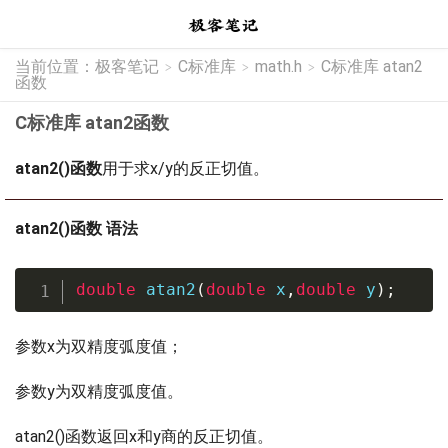
当前位置：
极客笔记
C标准库
math.h
C标准库 atan2
>
>
>
函数
C标准库 atan2函数
atan2()函数
用于求x/y的反正切值。
atan2()函数 语法
double
atan2
(
double
 x
,
double
 y
)
;
参数x为双精度弧度值；
参数y为双精度弧度值。
atan2()函数返回x和y商的反正切值。