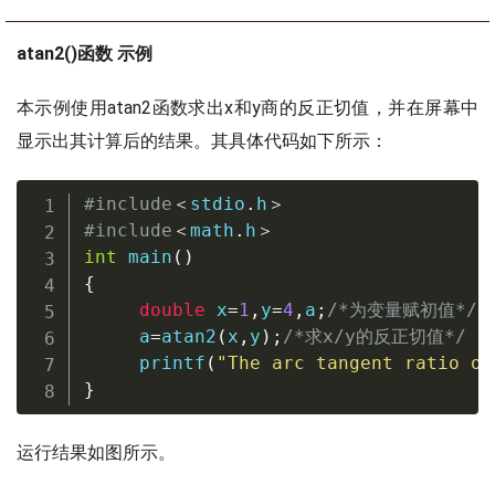
atan2()函数 示例
本示例使用atan2函数求出x和y商的反正切值，并在屏幕中
显示出其计算后的结果。其具体代码如下所示：
#
include
＜
stdio
.
h
＞
#
include
＜
math
.
h
＞
int
main
(
)
{
double
 x
=
1
,
y
=
4
,
a
;
/*为变量赋初值*/
     a
=
atan2
(
x
,
y
)
;
/*求x/y的反正切值*/
printf
(
"The arc tangent ratio of
}
运行结果如图所示。