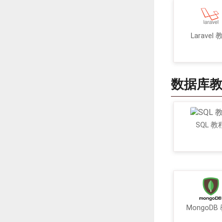
Laravel
数据库
SQL 教
MongoDB