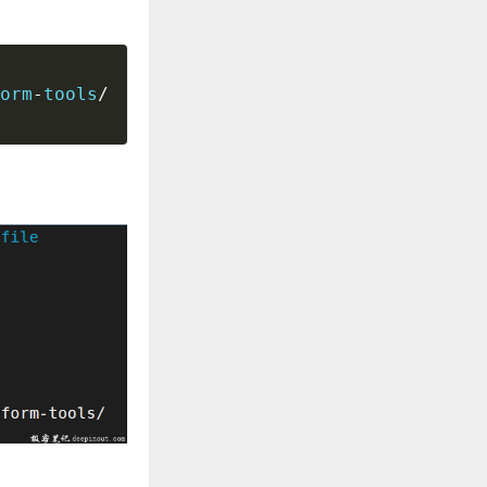
orm
-
tools
/