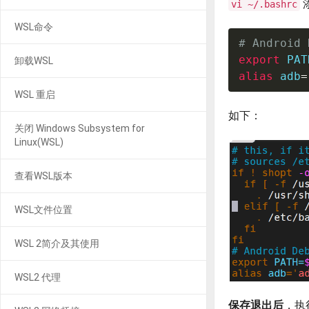
vi ~/.bashrc
WSL命令
# Android 
export
PAT
卸载WSL
alias
adb
=
WSL 重启
如下：
关闭 Windows Subsystem for
Linux(WSL)
查看WSL版本
WSL文件位置
WSL 2简介及其使用
WSL2 代理
保存退出后
，执