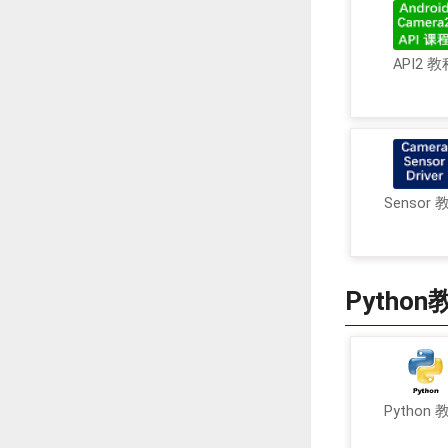
API2 教
Sensor 
Python
Python 