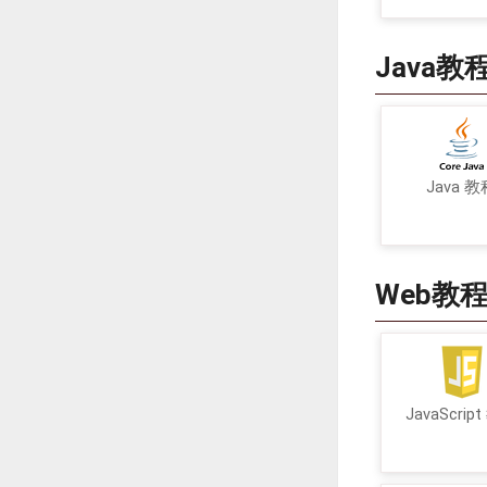
Java教
Java 教
Web教
JavaScrip