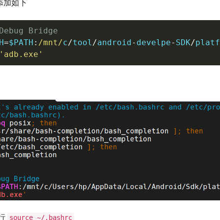
添加如下
Debug Bridge
H
=
$PATH
:
/mnt/
c
/
tool
/
android
-
develpe
-
SDK
/
platf
'adb.exe'
行
source ~/.bashrc