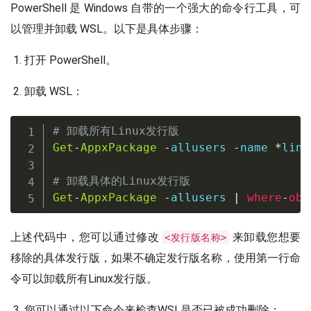
PowerShell 是 Windows 自带的一个强大的命令行工具，可
以管理并卸载 WSL。以下是具体步骤：
打开 PowerShell。
卸载 WSL：
# 卸载所有Linux发行版
Get
-
AppxPackage
-
allusers 
-
name 
*
linu
# 卸载具体的Linux发行版
Get
-
AppxPackage
-
allusers 
|
where
-
obj
上述代码中，您可以通过修改
来卸载您想要
<发行版名称>
移除的具体发行版，如果不确定发行版名称，使用第一行命
令可以卸载所有Linux发行版。
您可以通过以下命令来检查WSL是否已被成功删除：