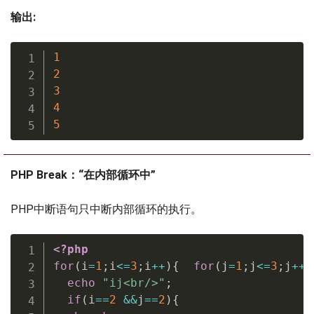
输出:
1
2
3
4
5
PHP Break：“在内部循环中”
PHP中断语句只中断内部循环的执行。
<?php
for
(
i
=
1
;
i
<=
3
;
i
++
)
{
for
(
j
=
1
;
j
<=
3
;
j
++
)
echo
"ij<br/>"
;
if
(
i
==
2
&&
j
==
2
)
{