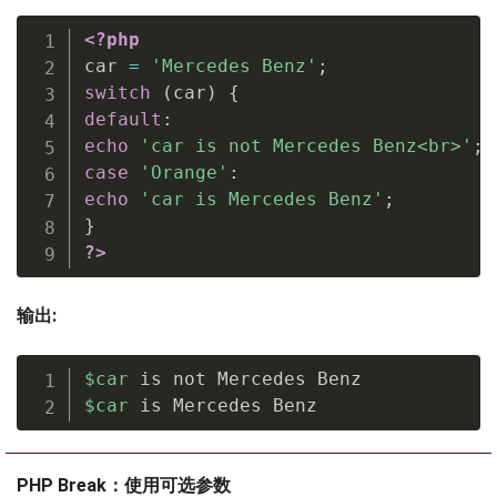
<?php
car 
=
'Mercedes Benz'
;
switch
(
car
)
{
default
:
echo
'car is not Mercedes Benz<br>'
;
case
'Orange'
:
echo
'car is Mercedes Benz'
;
}
?>
输出:
$car
$car
 is Mercedes Benz
PHP Break：使用可选参数