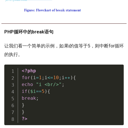
PHP循环中的break语句
让我们看一个简单的示例，如果i的值等于5，则中断for循环
的执行。
<?php
for
(
i
=
1
;
i
<=
10
;
i
++
)
{
echo
"i <br/>"
;
if
(
$i
==
5
)
{
break
;
}
}
?>