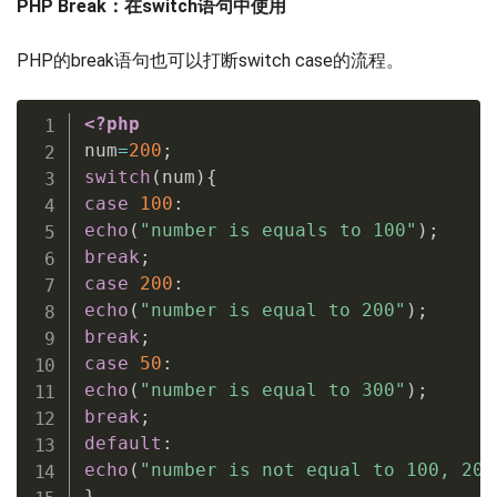
PHP Break：在switch语句中使用
PHP的break语句也可以打断switch case的流程。
<?php
num
=
200
;
switch
(
num
)
{
case
100
:
echo
(
"number is equals to 100"
)
;
break
;
case
200
:
echo
(
"number is equal to 200"
)
;
break
;
case
50
:
echo
(
"number is equal to 300"
)
;
break
;
default
:
echo
(
"number is not equal to 100, 200
}