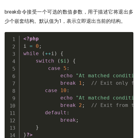
break命令接受一个可选的数值参数，用于描述它将退出多
少个嵌套结构。默认值为1，表示立即退出当前的结构。
<?php
i 
=
0
;
while
(
++
i
)
{
switch
(
$i
)
{
case
5
:
echo
"At matched conditio
break
1
;
// Exit only fr
case
10
:
echo
"At matched conditio
break
2
;
// Exit from th
default
:
break
;
}
}
?>