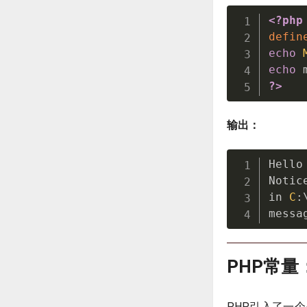
<?php
defin
echo
echo
 
?>
输出：
Hello
Notic
in 
C
:
messa
PHP常量
PHP引入了一