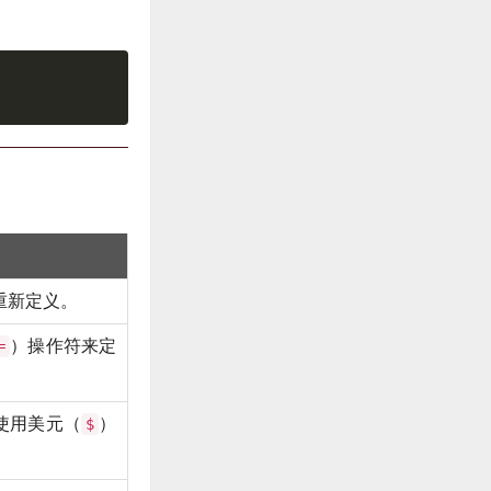
重新定义。
）操作符来定
=
使用美元（
）
$