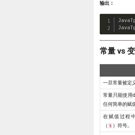
输出：
JavaTp
JavaT
常量 vs 
一旦常量被定
常量只能使用d
任何简单的赋
在赋值过程
（
）符号。
$