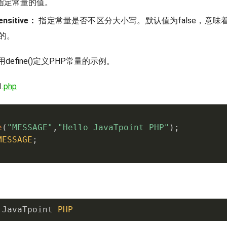
指定常量的值。
ensitive：
指定常量是否不区分大小写。默认值为false，意味
的。
efine()定义PHP常量的示例。
.
php
e
(
"MESSAGE"
,
"Hello JavaTpoint PHP"
)
;
MESSAGE
;
 JavaTpoint 
PHP