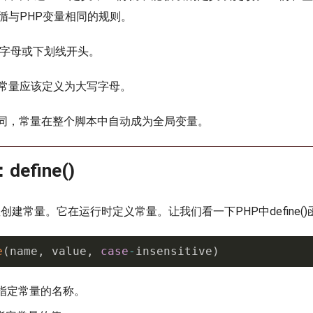
循与PHP变量相同的规则。
字母或下划线开头。
P常量应该定义为大写字母。
同，常量在整个脚本中自动成为全局变量。
efine()
)函数创建常量。它在运行时定义常量。让我们看一下PHP中define(
e
(
name
,
 value
,
case
-
insensitive
)
指定常量的名称。