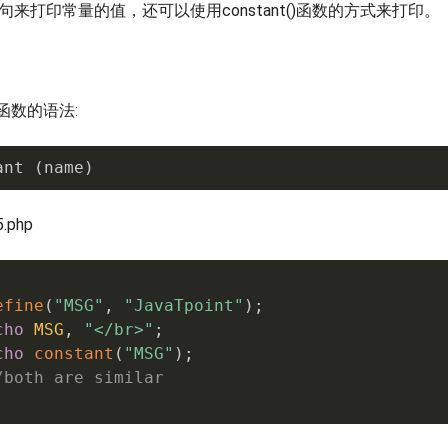
语句来打印常量的值，还可以使用constant()函数的方式来打印。
t函数的语法:
ant 
(
name
)
.php
efine
(
"MSG"
,
"JavaTpoint"
)
;
cho
MSG
,
"</br>"
;
cho
constant
(
"MSG"
)
;
/both are similar