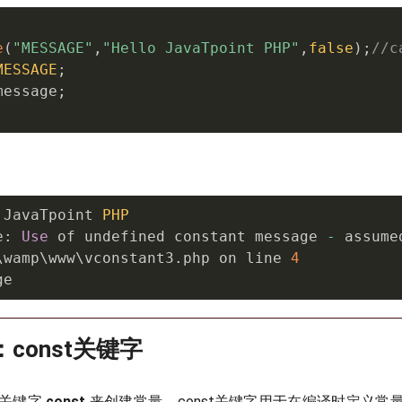
e
(
"MESSAGE"
,
"Hello JavaTpoint PHP"
,
false
)
;
//c
MESSAGE
;
message
;
 JavaTpoint 
PHP
e
:
Use
 of undefined constant message 
-
 assume
\
wamp
\
www
\
vconstant3
.
php on line 
4
ge
：const关键字
个关键字
const
来创建常量。const关键字用于在编译时定义常