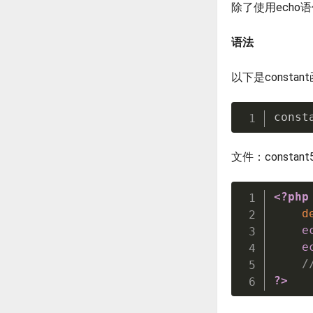
除了使用echo
语法
以下是constan
const
文件：constant5
<?php
d
e
e
/
?>