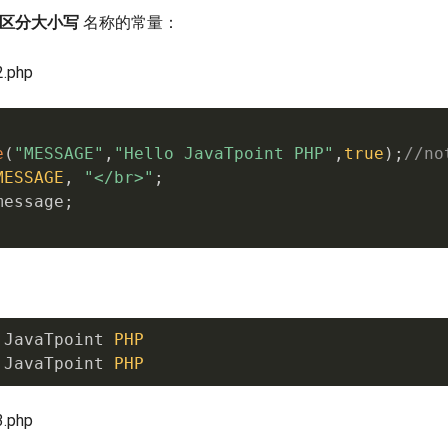
区分大小写
名称的常量：
.php
e
(
"MESSAGE"
,
"Hello JavaTpoint PHP"
,
true
)
;
//no
MESSAGE
,
"</br>"
;
message
;
 JavaTpoint 
PHP
 JavaTpoint 
PHP
.php