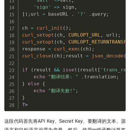
'salt'
=
>
salt
,
'sign'
=
>
 sign
,
]
)
;
url 
=
 baseURL 
.
'?'
.
query
;
ch 
=
curl_init
(
)
;
curl_setopt
(
ch
,
CURLOPT_URL
,
 url
)
;
curl_setopt
(
ch
,
CURLOPT_RETURNTRANSFE
response 
=
curl_exec
(
ch
)
;
curl_close
(
ch
)
;
result 
=
json_decode
(
r
if
(
result 
&&
isset
(
result
[
'trans_res
echo
"翻译结果: "
.
translation
;
}
else
{
echo
"翻译失败!"
;
}
?>
这段代码首先将API Key、Secret Key、要翻译的文本、源
语言和目标语言设置为变量。然后，使用md5函数计算签