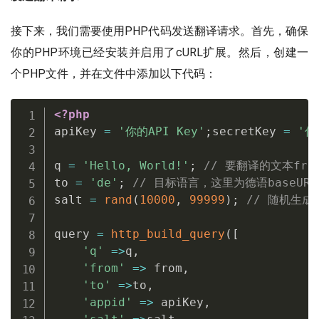
接下来，我们需要使用PHP代码发送翻译请求。首先，确保
你的PHP环境已经安装并启用了cURL扩展。然后，创建一
个PHP文件，并在文件中添加以下代码：
<?php
apiKey 
=
'你的API Key'
;
secretKey 
=
'你
q 
=
'Hello, World!'
;
// 要翻译的文本fro
to 
=
'de'
;
// 目标语言，这里为德语baseURL = '
salt 
=
rand
(
10000
,
99999
)
;
// 随机生成一个
query 
=
http_build_query
(
[
'q'
=
>
q
,
'from'
=
>
 from
,
'to'
=
>
to
,
'appid'
=
>
 apiKey
,