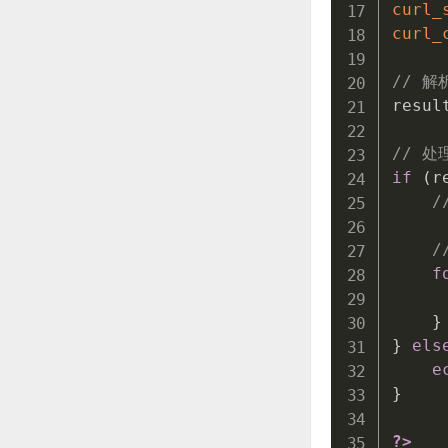
curl_
curl_
// 解
resul
// 处
if
(
r
/
/
f
     
}
}
els
e
}
?>