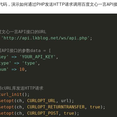
码，演示如何通过PHP发送HTTP请求调用百度文心一言API
度文心一言API接口的URL
'http://api.lkblog.net/ws/api.php'
;
置API接口的参数data = [
key'
=
>
'YOUR_API_KEY'
,
type'
=
>
'type'
,
num'
=
>
10
,
用cURL库发送HTTP请求
curl_init
(
)
;
setopt
(
ch
,
CURLOPT_URL
,
 url
)
;
setopt
(
ch
,
CURLOPT_RETURNTRANSFER
,
true
)
;
setopt
(
ch
,
CURLOPT_POST
,
true
)
;