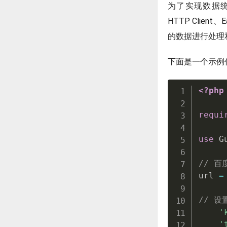
为了实现数据统计
HTTP Clie
的数据进行处理
下面是一个示例
<?php
requi
use
G
// 百
url 
=
// 设
'
'