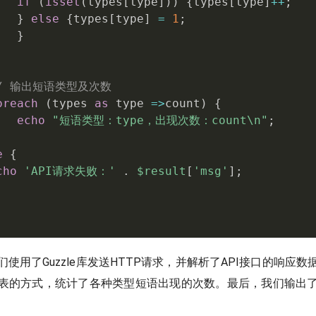
if
(
isset
(
types
[
type
]
)
)
{
types
[
type
]
++
;
}
else
{
types
[
type
]
=
1
;
}
/ 输出短语类型及次数
oreach
(
types 
as
 type 
=
>
count
)
{
echo
"短语类型：type，出现次数：count\n"
;
e
{
cho
'API请求失败：'
.
$result
[
'msg'
]
;
使用了Guzzle库发送HTTP请求，并解析了API接口的响应
表的方式，统计了各种类型短语出现的次数。最后，我们输出