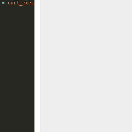
 
=
curl_exec
(
ch
)
;