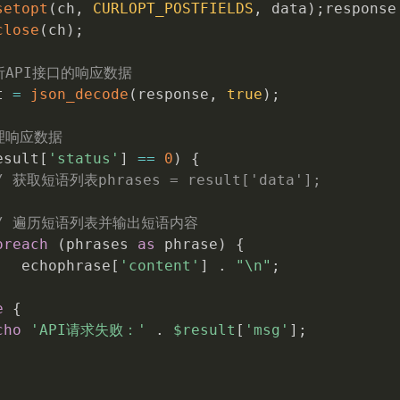
setopt
(
ch
,
CURLOPT_POSTFIELDS
,
 data
)
;
response
close
(
ch
)
;
析API接口的响应数据
t 
=
json_decode
(
response
,
true
)
;
理响应数据
esult
[
'status'
]
==
0
)
{
/ 获取短语列表phrases = result['data'];
/ 遍历短语列表并输出短语内容
oreach
(
phrases 
as
 phrase
)
{
   echophrase
[
'content'
]
.
"\n"
;
e
{
cho
'API请求失败：'
.
$result
[
'msg'
]
;