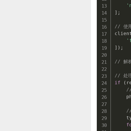
'
]
;
// 使
clien
'
]
)
;
// 解析
// 处
if
(
r
/
    p
/
    t
f