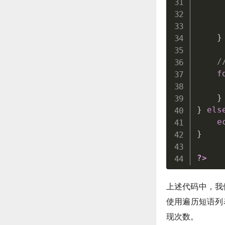
}
/
f
}
}
els
e
}
?>
上述代码中，我们
使用遍历短语列
现次数。