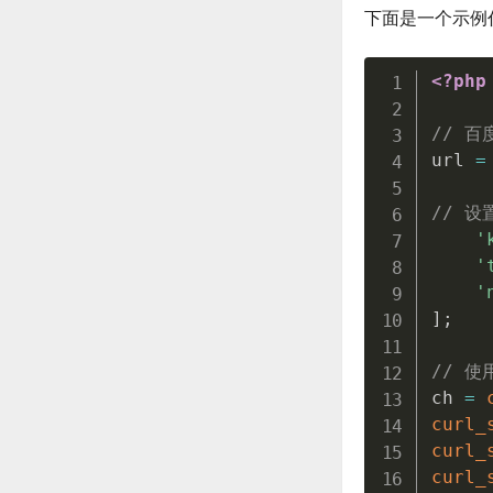
下面是一个示例代
<?php
// 百
url 
=
// 设
'
'
'
]
;
// 使
ch 
=
curl_
curl_
curl_