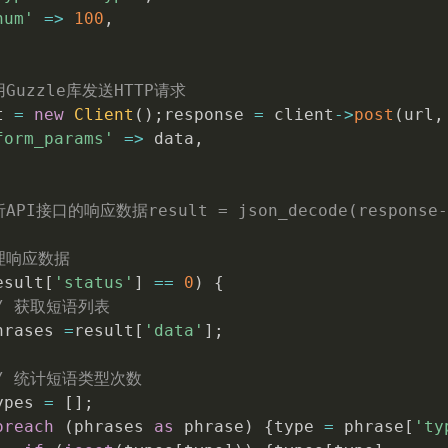
num'
=
>
100
,
用Guzzle库发送HTTP请求
t 
=
new
Client
(
)
;
response 
=
 client
-
>
post
(
url
,
form_params'
=
>
 data
,
API接口的响应数据result = json_decode(response->
理响应数据
esult
[
'status'
]
==
0
)
{
/ 获取短语列表
hrases 
=
result
[
'data'
]
;
/ 统计短语类型次数
ypes 
=
[
]
;
oreach
(
phrases 
as
 phrase
)
{
type 
=
 phrase
[
'ty