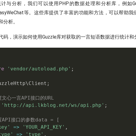
与分析，我们可以使用PHP的数据处理和分析库，例如Guzzl
nt、EasyWeChat等。这些库提供了丰富的功能和方法，可以帮助
和分析。
代码，演示如何使用Guzzle库对获取的一言短语数据进行统计和
re
'vendor/autoload.php'
;
uzzleHttp
\
Client
;
度文心一言API接口的URL
'http://api.lkblog.net/ws/api.php'
;
置API接口的参数data = [
key'
=
>
'YOUR_API_KEY'
,
type'
=
>
'type'
,