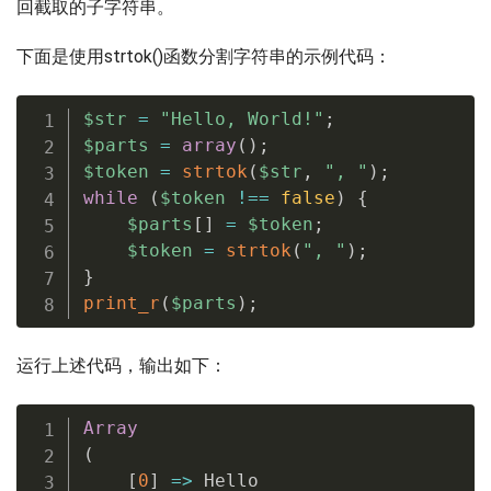
回截取的子字符串。
下面是使用strtok()函数分割字符串的示例代码：
$str
=
"Hello, World!"
;
$parts
=
array
(
)
;
$token
=
strtok
(
$str
,
", "
)
;
while
(
$token
!==
false
)
{
$parts
[
]
=
$token
;
$token
=
strtok
(
", "
)
;
}
print_r
(
$parts
)
;
运行上述代码，输出如下：
Array
(
[
0
]
=
>
 Hello
