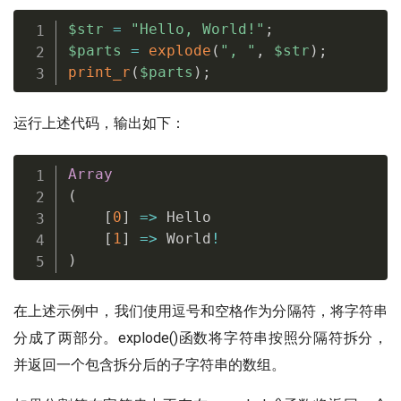
$str
=
"Hello, World!"
;
$parts
=
explode
(
", "
,
$str
)
;
print_r
(
$parts
)
;
运行上述代码，输出如下：
Array
(
[
0
]
=
>
 Hello

[
1
]
=
>
 World
!
)
在上述示例中，我们使用逗号和空格作为分隔符，将字符串
分成了两部分。explode()函数将字符串按照分隔符拆分，
并返回一个包含拆分后的子字符串的数组。