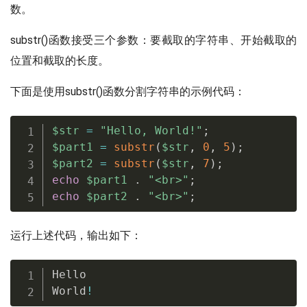
数。
substr()函数接受三个参数：要截取的字符串、开始截取的
位置和截取的长度。
下面是使用substr()函数分割字符串的示例代码：
$str
=
"Hello, World!"
;
$part1
=
substr
(
$str
,
0
,
5
)
;
$part2
=
substr
(
$str
,
7
)
;
echo
$part1
.
"<br>"
;
echo
$part2
.
"<br>"
;
运行上述代码，输出如下：
Hello

World
!