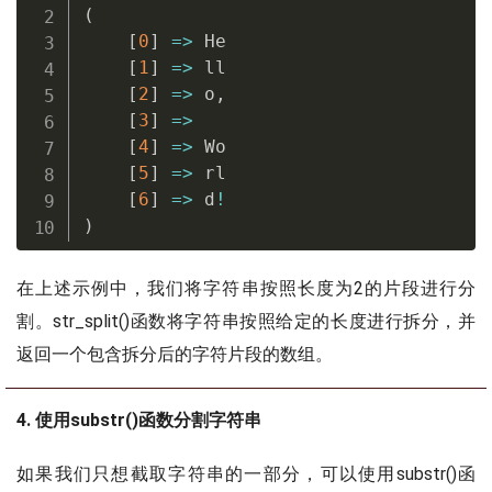
(
[
0
]
=
>
 He

[
1
]
=
>
 ll

[
2
]
=
>
 o
,
[
3
]
=
>
[
4
]
=
>
 Wo

[
5
]
=
>
 rl

[
6
]
=
>
 d
!
)
在上述示例中，我们将字符串按照长度为2的片段进行分
割。str_split()函数将字符串按照给定的长度进行拆分，并
返回一个包含拆分后的字符片段的数组。
4. 使用substr()函数分割字符串
如果我们只想截取字符串的一部分，可以使用substr()函