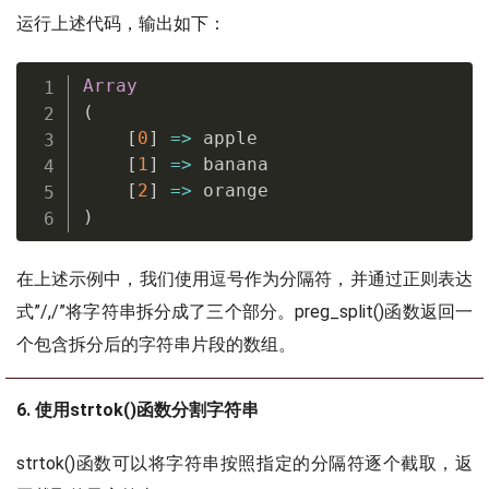
运行上述代码，输出如下：
Array
(
[
0
]
=
>
 apple

[
1
]
=
>
 banana

[
2
]
=
>
)
在上述示例中，我们使用逗号作为分隔符，并通过正则表达
式”/,/”将字符串拆分成了三个部分。preg_split()函数返回一
个包含拆分后的字符串片段的数组。
6. 使用strtok()函数分割字符串
strtok()函数可以将字符串按照指定的分隔符逐个截取，返