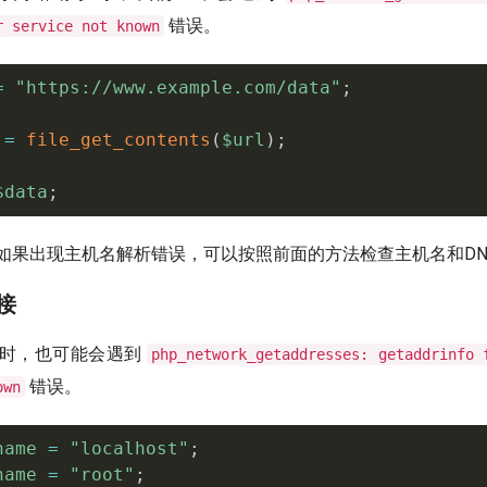
错误。
r service not known
=
"https://www.example.com/data"
;
=
file_get_contents
(
$url
)
;
$data
;
如果出现主机名解析错误，可以按照前面的方法检查主机名和DN
连接
库时，也可能会遇到
php_network_getaddresses: getaddrinfo 
错误。
own
name
=
"localhost"
;
name
=
"root"
;