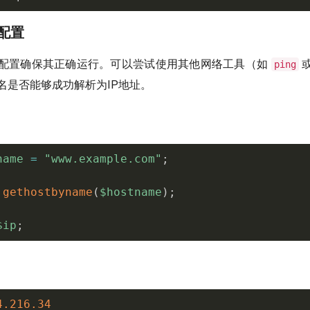
S配置
器配置确保其正确运行。可以尝试使用其他网络工具（如
ping
名是否能够成功解析为IP地址。
name
=
"www.example.com"
;
gethostbyname
(
$hostname
)
;
$ip
;
4
.216
.34