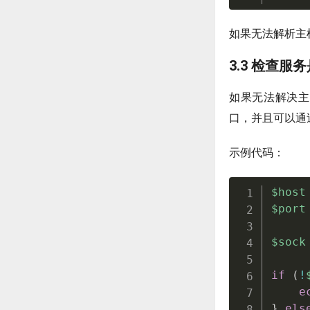
如果无法解析主
3.3 检查服
如果无法解决主
口，并且可以通
示例代码：
$host
$port
$sock
if
(
!
e
}
els