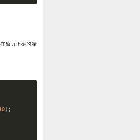
正在监听正确的端
10
)
;