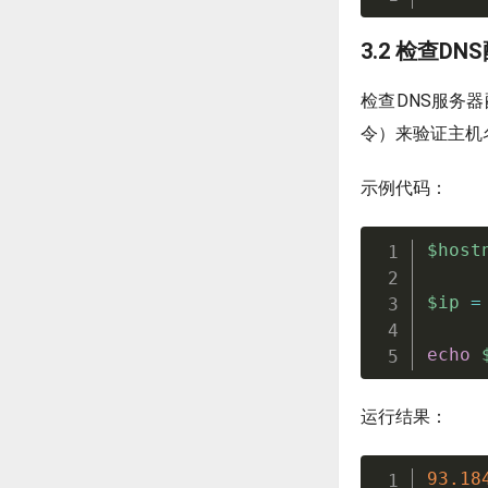
3.2 检查DN
检查DNS服务
令）来验证主机
示例代码：
$host
$ip
=
echo
运行结果：
93.18