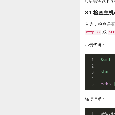
可以尝试以下方
3.1 检查主
首先，检查是
或
http://
htt
示例代码：
$url
$host
echo
运行结果：
www
.
e