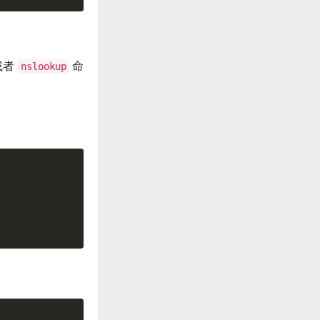
或者
命
nslookup