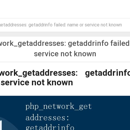
addresses: getaddrinfo failed: name or service not known
ork_getaddresses: getaddrinfo failed
service not known
work_getaddresses: getaddrinfo
 service not known