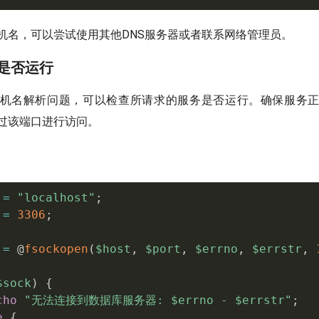
机名，可以尝试使用其他DNS服务器或者联系网络管理员。
务是否运行
机名解析问题，可以检查所请求的服务是否运行。确保服务
过该端口进行访问。
=
"localhost"
;
=
3306
;
=
 @
fsockopen
(
$host
,
$port
,
$errno
,
$errstr
,
$sock
)
{
cho
"无法连接到数据库服务器: 
$errno
 - 
$errstr
"
;
e
{