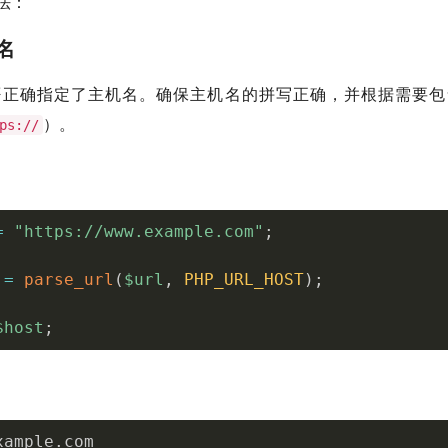
法：
机名
否正确指定了主机名。确保主机名的拼写正确，并根据需要包
）。
ps://
=
"https://www.example.com"
;
=
parse_url
(
$url
,
PHP_URL_HOST
)
;
$host
;
xample
.
com