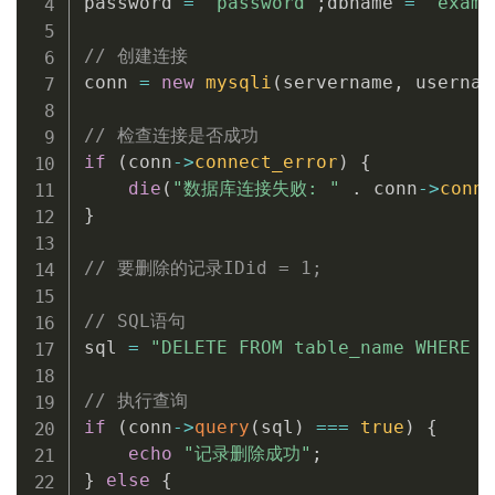
password 
=
"password"
;
dbname 
=
"examp
// 创建连接
conn 
=
new
mysqli
(
servername
,
 usernam
// 检查连接是否成功
if
(
conn
-
>
connect_error
)
{
die
(
"数据库连接失败: "
.
 conn
-
>
conne
}
// 要删除的记录IDid = 1;
// SQL语句
sql 
=
"DELETE FROM table_name WHERE i
// 执行查询
if
(
conn
-
>
query
(
sql
)
===
true
)
{
echo
"记录删除成功"
;
}
else
{