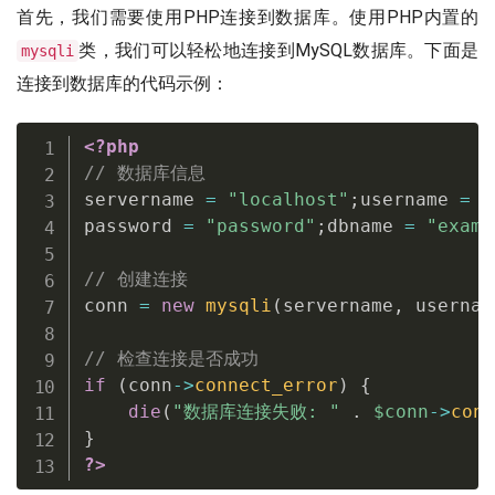
首先，我们需要使用PHP连接到数据库。使用PHP内置的
类，我们可以轻松地连接到MySQL数据库。下面是
mysqli
连接到数据库的代码示例：
<?php
// 数据库信息
servername 
=
"localhost"
;
username 
=
"
password 
=
"password"
;
dbname 
=
"examp
// 创建连接
conn 
=
new
mysqli
(
servername
,
 usernam
// 检查连接是否成功
if
(
conn
-
>
connect_error
)
{
die
(
"数据库连接失败: "
.
$conn
-
>
conn
}
?>