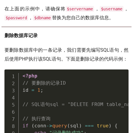
在上面的示例中，请确保将
，
，
$servername
$username
，
替换为您自己的数据库信息。
$password
$dbname
删除数据库记录
要删除数据库中的一条记录，我们需要先编写SQL语句，然
后使用PHP执行该SQL语句。下面是删除记录的代码示例：
<?php
// 要删除的记录ID
id 
=
1
;
// SQL语句sql = "DELETE FROM table_nam
// 执行查询
if
(
conn
-
>
query
(
sql
)
===
true
)
{
echo
"记录删除成功"
;