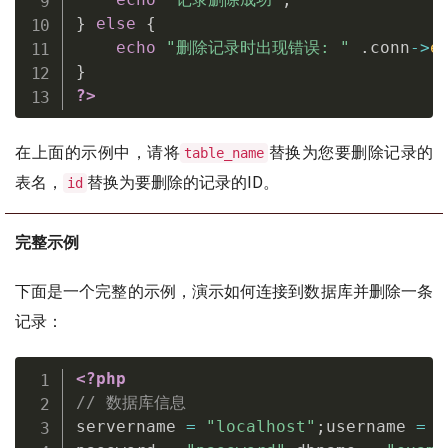
}
else
{
echo
"删除记录时出现错误: "
.
conn
-
>
e
}
?>
在上面的示例中，请将
替换为您要删除记录的
table_name
表名，
替换为要删除的记录的ID。
id
完整示例
下面是一个完整的示例，演示如何连接到数据库并删除一条
记录：
<?php
// 数据库信息
servername 
=
"localhost"
;
username 
=
"