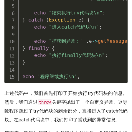
echo
"结束执行try代码块\n"
;
}
catch
(
Exception
 e
)
{
echo
"进入catch代码块\n"
;
echo
"捕获到异常："
.
e
-
>
getMessage
(
}
finally
{
echo
"执行finally代码块\n"
;
}
echo
"程序继续执行\n"
;
上述代码中，我们首先打印了开始执行try代码块的信息。
然后，我们通过
关键字抛出了一个自定义异常。这导
throw
致程序跳过了try代码块的剩余部分，直接进入了catch代码
块。在catch代码块中，我们打印了捕获到的异常信息。