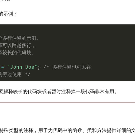
的示例：
个多行注释的示例。

释可以跨越多行，

释较长的代码块。

=
"John Doe"
;
/* 多行注释也可以在

的旁边使用 */
要解释较长的代码块或者暂时注释掉一段代码非常有用。
特殊类型的注释，用于为代码中的函数、类和方法提供详细的