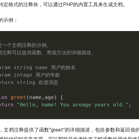
特定格式的注释块，可以通过PHP的内置工具来生成文档。
的示例：
是一个文档注释的示例。

文档注释可以提供函数、类或方法的详细描述。

aram string name 用户的姓名

aram intage 用户的年龄

eturn string 欢迎消息

ion
greet
(
name
,
age
)
{
eturn
"Hello, name! You areage years old."
;
，文档注释提供了函数”greet”的详细描述，包括参数和返回值