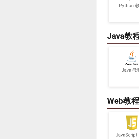
Python 
Java教
Java 教
Web教
JavaScrip