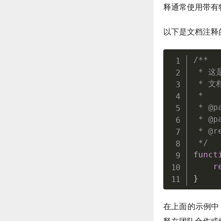
释通常使用带有
以下是文档注释
/**

 * 这
 * 
 *

 * @p
 * @p
 * @r
 */
funct
r
}
在上面的示例中