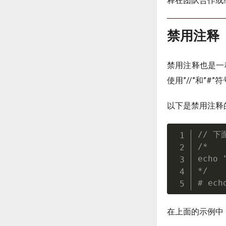
释在团队合作或
禁用注释
禁用注释也是一
使用”//”和”#”
以下是禁用注释
// 
/*

echo 
*/
# ech
在上面的示例中，