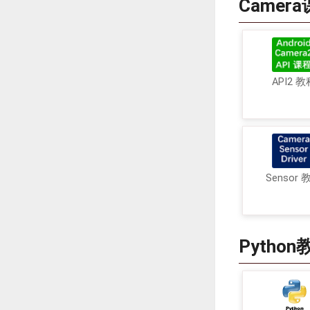
Camer
API2 教
Sensor 
Python