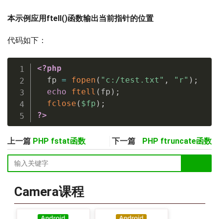
本示例应用ftell()函数输出当前指针的位置
代码如下：
<?php
  fp 
=
fopen
(
"c:/test.txt"
,
"r"
)
;
echo
ftell
(
fp
)
;
fclose
(
$fp
)
;
?>
上一篇
PHP fstat函数
下一篇
PHP ftruncate函数
Camera课程