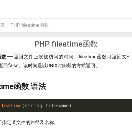
数库
PHP fileatime函数
>
PHP fileatime函数
e函数
——返回文件上次被访问的时间，fileatime函数可返回
回false。该时间是以UNIX时间截的方式返回。
eatime函数 语法
ileatime
(
string filename
)
me用于指定某文件的路径及名称。