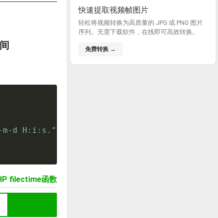
快速提取视频帧图片
轻松将视频转换为高质量的 JPG 或 PNG 图片
序列。无需下载软件，在线即可高效转换。
时间
免费转换 →
-m-d H:i:s."
,
fileatime
(
filename
)
)
;
P filectime函数