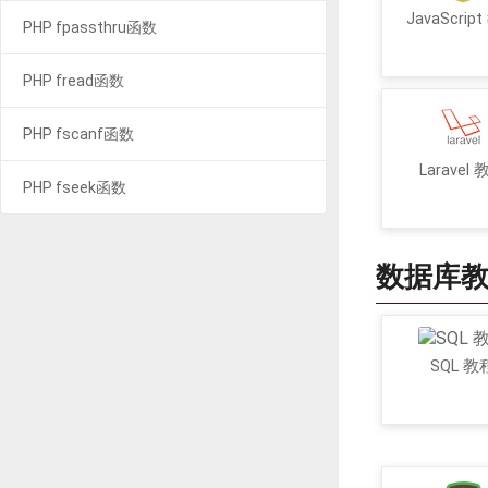
JavaScrip
PHP fpassthru函数
PHP fread函数
PHP fscanf函数
Laravel
PHP fseek函数
数据库
SQL 教