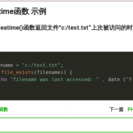
eatime函数 示例
eatime()函数返回文件“c:/test.txt”上次被访问的
ename 
=
"c:/test.txt"
;
(
file_exists
(
filename
)
)
{
cho
"filename was last accessed: "
.
 date 
(
"Y
e函数
下一篇
PH