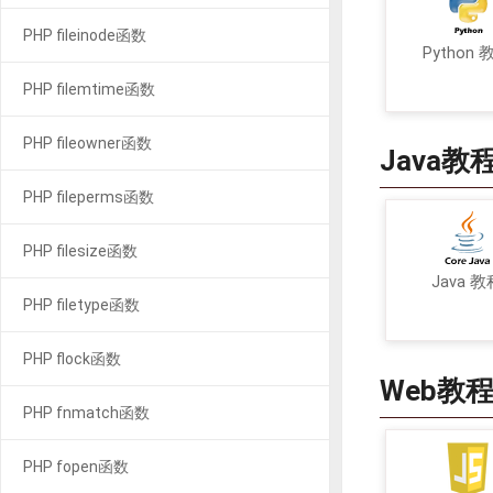
PHP fileinode函数
Python 
PHP filemtime函数
PHP fileowner函数
Java教
PHP fileperms函数
PHP filesize函数
Java 教
PHP filetype函数
PHP flock函数
Web教
PHP fnmatch函数
PHP fopen函数