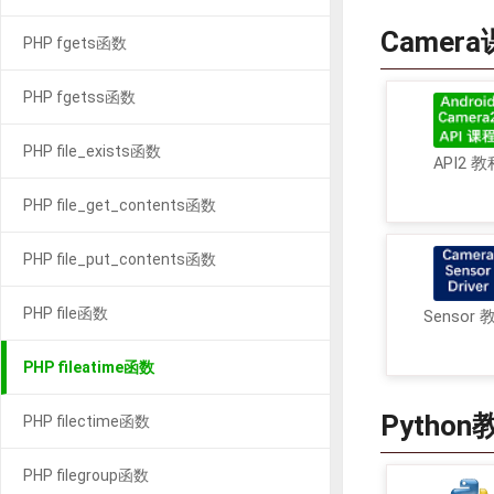
Camer
PHP fgets函数
PHP fgetss函数
PHP file_exists函数
API2 教
PHP file_get_contents函数
PHP file_put_contents函数
PHP file函数
Sensor 
PHP fileatime函数
Python
PHP filectime函数
PHP filegroup函数