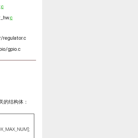
.
c
r_hw.
c
/regulator.c
io/gpio.c
序相关的结构体：