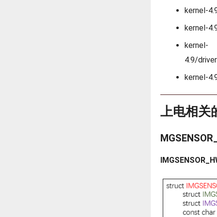
kernel-4
kernel-4
kernel-
4.9/driv
kernel-4
上电相关
MGSENSO
IMGSENSOR_H