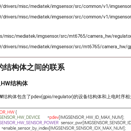
.9/drivers/misc/mediatek/imgsensor/src/common/v1/imgsensor
.9/drivers/misc/mediatek/imgsensor/src/common/v1/imgsenso
ers/misc/mediatek/imgsensor/src/mt6765/camera_hw/regulator
.9/drivers/misc/mediatek/imgsensor/src/mt6765/camera_hw/gp
的结构体之间的联系
R_HW结构体
W
结构体包含了pdev(gpio/regulator)的设备结构体和上电时