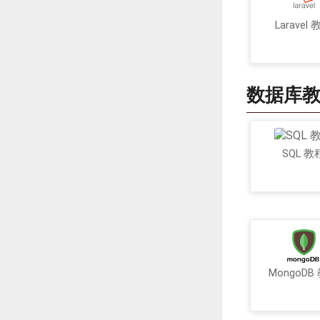
Laravel
数据库
SQL 教
MongoDB