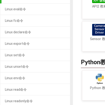
API2 教
Linux eval命令
Linux fc命令
Linux declare命令
Sensor 
Linux export命令
Linux set命令
Python
Linux unset命令
Linux env命令
Python 
Linux read命令
Linux readonly命令