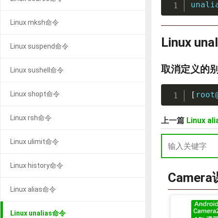
unali
Linux mksh命令
Linux un
Linux suspend命令
取消定义的别
Linux sushell命令
Linux shopt命令
[
root
Linux rsh命令
上一篇
Linux a
Linux ulimit命令
Linux history命令
Camer
Linux alias命令
Linux unalias命令