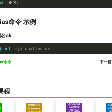
as
[
别名
]
alias命令 示例
名ok
@rhel 
～
]
# unalias ok
lias命令
下一
a课程