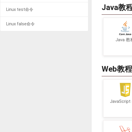
Java教
Linux test命令
Linux false命令
Java 教
Web教
JavaScrip