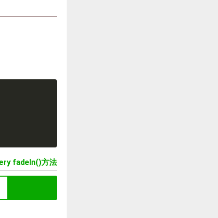
ery fadeIn()方法