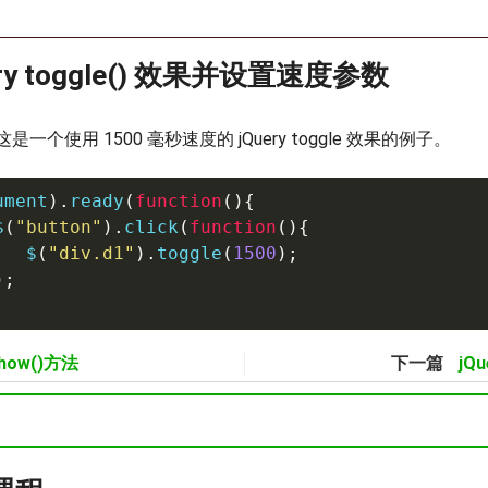
ery toggle() 效果并设置速度参数
一个使用 1500 毫秒速度的 jQuery toggle 效果的例子。
ument
).
ready
(
function
(){
$
(
"button"
).
click
(
function
(){
   $
(
"div.d1"
).
toggle
(
1500
);
);
show()方法
下一篇
jQu