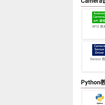
Camer
API2 教
Sensor 
Python