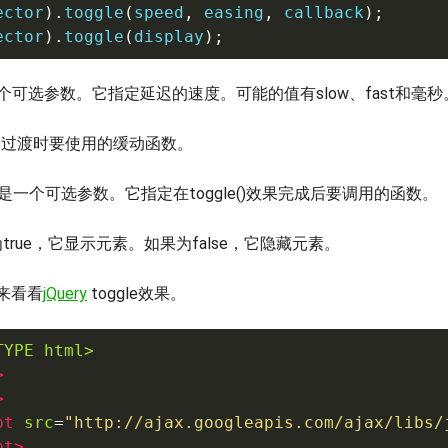
ector
).
toggle
(
speed
,
 easing
,
 callback
);
ector
).
toggle
(
display
);
可选参数。它指定延迟的速度。可能的值有slow、fast和毫秒
过渡时要使用的缓动函数。
是一个可选参数。它指定在toggle()效果完成后要调用的函数。
true，它显示元素。如果为false，它隐藏元素。
来看看
jQuery
toggle效果。
TYPE html>
>
>
pt
src
=
"
http://ajax.googleapis.com/ajax/libs/
pt
>