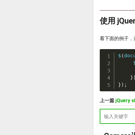
使用 jQu
看下面的例子，这是
$
(
doc
     
     
}
});
上一篇
jQuery 