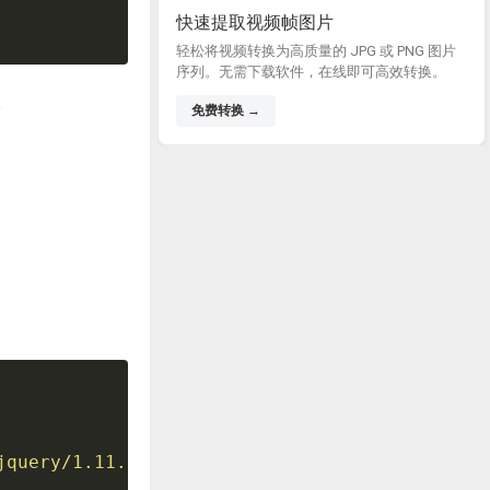
快速提取视频帧图片
轻松将视频转换为高质量的 JPG 或 PNG 图片
序列。无需下载软件，在线即可高效转换。
。
免费转换 →
jquery/1.11.2/jquery.min.js
"
>
</
script
>