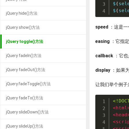
$
(
sel
$
(
sel
jQuery hide()方法
speed
：这是一个
jQuery show()方法
easing
：它指定
jQuery toggle()方法
callback
：它也
jQuery fadeIn()方法
jQuery fadeOut()方法
display
：如果为
jQuery.fadeToggle()方法
让我们举个例子
jQuery fadeTo()方法
<!DOC
<
html
jQuery slideDown()方法
<
head
<
scri
jQuery slideUp()方法
<
scri