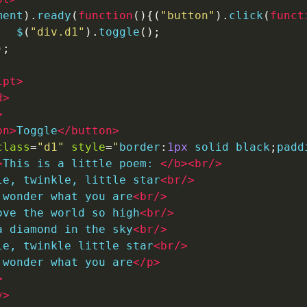
ment
).
ready
(
function
(){(
"button"
).
click
(
funct
   $
(
"div.d1"
).
toggle
();
);
ipt
>
d
>
>
on
>
Toggle
</
button
>
class
=
"
d1
"
style
=
"
border
:
1px
 solid black
;
padd
>
This is a little poem: 
</
b
>
<
br
/>
le, twinkle, little star
<
br
/>
 wonder what you are
<
br
/>
ove the world so high
<
br
/>
a diamond in the sky
<
br
/>
le, twinkle little star
<
br
/>
 wonder what you are
</
p
>
>
y
>