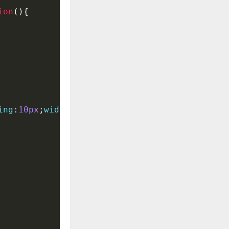
ion
(){
ing
:
10px
;
width
:
250px
"
>