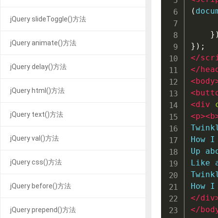
(
docu
jQuery slideToggle()方法
     
}
jQuery animate()方法
});
</
scr
jQuery delay()方法
</
hea
<
body
jQuery html()方法
<
butt
<
div
jQuery text()方法
<
p
>
<
b
Twink
jQuery val()方法
How I
Up ab
jQuery css()方法
Like 
Twink
How I
jQuery before()方法
</
div
</
bod
jQuery prepend()方法