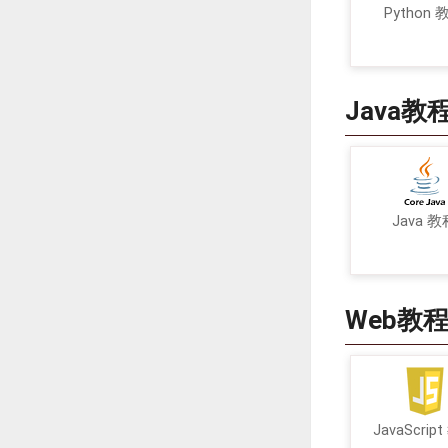
Python 
Java教
Java 教
Web教
JavaScrip