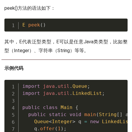
peek()方法的语法如下：
E
peek
(
)
其中，E代表泛型类型，E可以是任意Java类类型，比如整
型（Integer）、字符串（String）等等。
示例代码
import
java
.
util
.
Queue
;
import
java
.
util
.
LinkedList
;
public
class
Main
{
public
static
void
main
(
String
[
]
 ar
Queue
<
Integer
>
 q 
=
new
LinkedList
    q
.
offer
(
1
)
;