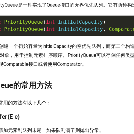
iorityQueue是一种实现了Queue接口的无界优先队列。它有两种
c
PriorityQueue
(
int
 initialCapacity
)
c
PriorityQueue
(
int
 initialCapacity
,
Comparat
建一个初始容量为initialCapacity的空优先队列，而第二个
tor对象，用于控制元素排序顺序。PriorityQueue可以存储任
mparable接口或者使用Comparator。
yQueue的常用方法
eue中常用的方法有以下几个：
fer(E e)
添加元素到队列末尾，如果队列满了则抛出异常。