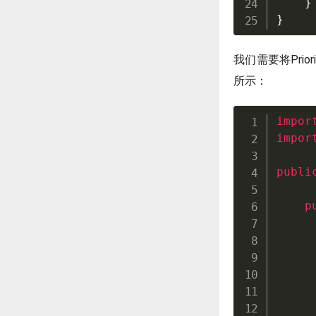
}
}
我们需要将Pri
所示：
impor
impor
publi
p