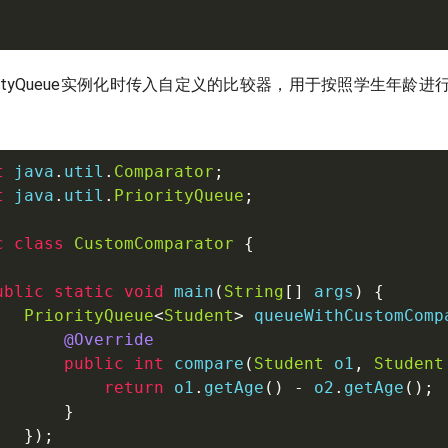
orityQueue实例化时传入自定义的比较器，用于按照学生年龄
t
java
.
util
.
Comparator
;
t
java
.
util
.
PriorityQueue
;
c
class
CustomComparator
{
ublic
static
void
main
(
String
[
]
 args
)
{
PriorityQueue
<
Student
>
 queueWithCustomComp
@Override
public
int
compare
(
Student
 o1
,
Student
return
 o1
.
getAge
(
)
-
 o2
.
getAge
(
)
;
}
}
)
;