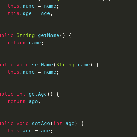
this
.
name 
=
 name
;
this
.
age 
=
 age
;
ublic
String
getName
(
)
{
return
 name
;
ublic
void
setName
(
String
 name
)
{
this
.
name 
=
 name
;
ublic
int
getAge
(
)
{
return
 age
;
ublic
void
setAge
(
int
 age
)
{
this
.
age 
=
 age
;