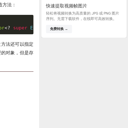
构造方法：
快速提取视频帧图片
轻松将视频转换为高质量的 JPG 或 PNG 图片
序列。无需下载软件，在线即可高效转换。
or
<
?
super
E
>
 comparator
)
免费转换 →
构造方法还可以指定
何类型的对象，但是存