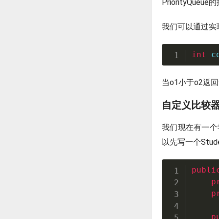
PriorityQue
我们可以通过实现C
int
c
当o1小于o2返
自定义比较
我们现在有一个学
以先写一个Stud
publi
p
p
p