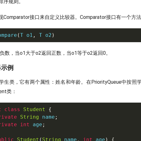
ue的排序规则。
omparator接口来自定义比较器。Comparator接口有一个方
ompare
(
T
 o1
,
T
 o2
)
回负数，当o1大于o2返回正数，当o1等于o2返回0。
器示例
生类，它有两个属性：姓名和年龄。在PriorityQueue中按
ent类：
c
class
Student
{
rivate
String
 name
;
rivate
int
 age
;
ublic
Student
(
String
 name
,
int
 age
)
{