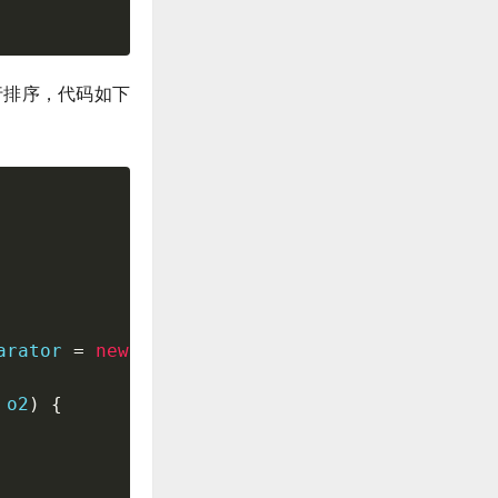
进行排序，代码如下
arator 
=
new
PriorityQueue
<
>
(
5
,
new
Comparato
 o2
)
{