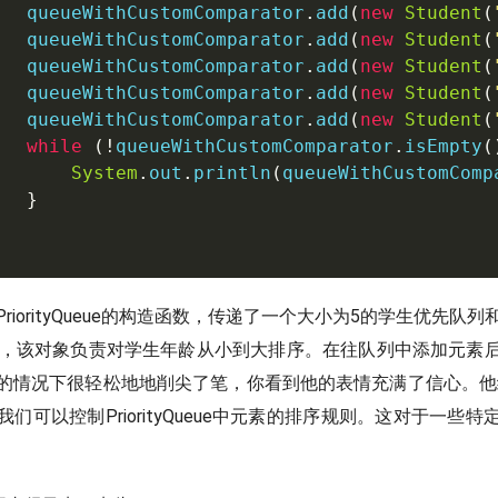
   queueWithCustomComparator
.
add
(
new
Student
(
   queueWithCustomComparator
.
add
(
new
Student
(
   queueWithCustomComparator
.
add
(
new
Student
(
   queueWithCustomComparator
.
add
(
new
Student
(
   queueWithCustomComparator
.
add
(
new
Student
(
while
(
!
queueWithCustomComparator
.
isEmpty
(
System
.
out
.
println
(
queueWithCustomComp
}
iorityQueue的构造函数，传递了一个大小为5的学生优先队列和一
or对象，该对象负责对学生年龄从小到大排序。在往队列中添加元
的情况下很轻松地地削尖了笔，你看到他的表情充满了信心。他
们可以控制PriorityQueue中元素的排序规则。这对于一些