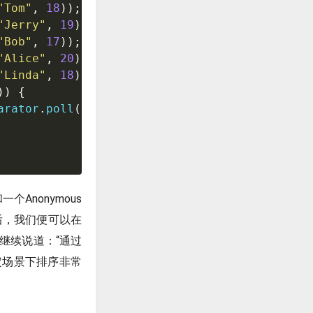
"Tom"
,
18
)
)
;
"Jerry"
,
19
)
)
;
"Bob"
,
17
)
)
;
"Alice"
,
20
)
)
;
"Linda"
,
18
)
)
;
)
)
{
arator
.
poll
(
)
.
getName
(
)
)
;
个Anonymous
素后，我们便可以在
继续说道：“通过
特定场景下排序非常