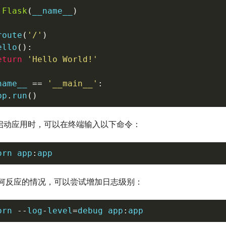
Flask
(
__name__
)
route
(
'/'
)
ello
(
)
:
eturn
'Hello World!'
name__ 
==
'__main__'
:
pp
.
run
(
)
orn启动应用时，可以在终端输入以下命令：
orn app
:
app
何反应的情况，可以尝试增加日志级别：
orn 
--
log
-
level
=
debug app
:
app