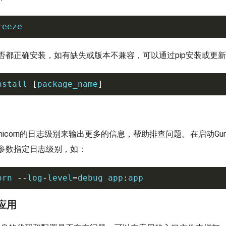
reeze
否都正确安装，如有缺失或版本不兼容，可以通过pip安装或更
nstall
[
package_name
]
nicorn的日志级别来输出更多的信息，帮助排查问题。在启动Guni
参数指定日志级别，如：
orn 
--
log
-
level
=
debug app
:
app
k应用