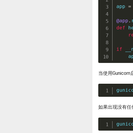
app 
=
@app
.
def
h
r
if
 __
    a
当使用Gunic
gunic
如果出现没有任
gunic