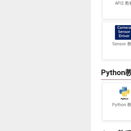
API2 教
Sensor 
Python
Python 