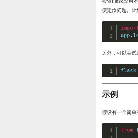
检查Flask
便定位问题。比
impor
app
.
l
另外，可以尝试直
flask
示例
假设有一个简单的
from
 