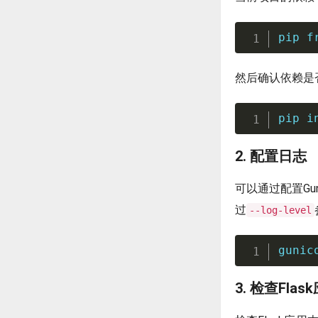
pip f
然后确认依赖是
pip 
i
2. 配置日志
可以通过配置Gu
过
--log-level
gunic
3. 检查Flas