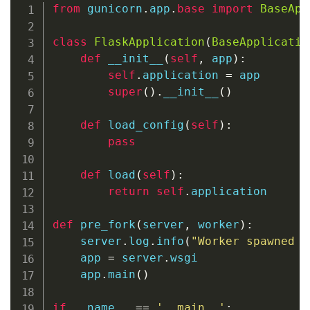
from
 gunicorn
.
app
.
base
import
BaseApp
class
FlaskApplication
(
BaseApplicatio
def
__init__
(
self
,
 app
)
:
self
.
application 
=
 app

super
(
)
.
__init__
(
)
def
load_config
(
self
)
:
pass
def
load
(
self
)
:
return
self
.
application

def
pre_fork
(
server
,
 worker
)
:
    server
.
log
.
info
(
"Worker spawned (
    app 
=
 server
.
wsgi

    app
.
main
(
)
if
 __name__ 
==
'__main__'
: