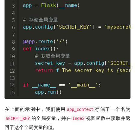
app 
=
Flask
(
__name
)
# 存储全局变量
app
.
config
[
'SECRET_KEY'
]
=
'mysecretk
@app
.
route
(
'/'
)
def
index
(
)
:
# 获取全局变量
    secret_key 
=
 app
.
config
[
'SECRET_K
return
f
"The secret key is 
{
secre
if
 __name__ 
==
'__main__'
:
    app
.
run
(
)
在上面的示例中，我们使用
存储了一个名为
app_context
的全局变量，并在
视图函数中获取并返
SECRET_KEY
index
回了这个全局变量的值。