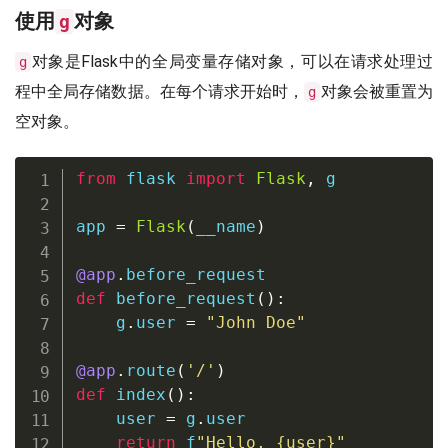
使用
对象
g
对象是Flask中的全局变量存储对象，可以在请求处理过
g
程中全局存储数据。在每个请求开始时，
对象会被重置为
g
空对象。
from
 flask 
import
Flask
,
 g

app 
=
Flask
(
__name
)
@app
.
before_request
def
before_request
(
)
:
    g
.
user 
=
"John Doe"
@app
.
route
(
'/'
)
def
index
(
)
:
    user 
=
 g
.
user

return
f
"Hello, 
{
user
}
"