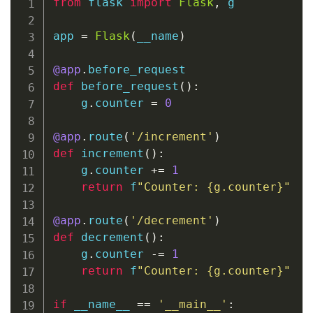
from
 flask 
import
Flask
,
 g

app 
=
Flask
(
__name
)
@app
.
before_request
def
before_request
(
)
:
    g
.
counter 
=
0
@app
.
route
(
'/increment'
)
def
increment
(
)
:
    g
.
counter 
+=
1
return
f
"Counter: 
{
g
.
counter
}
"
@app
.
route
(
'/decrement'
)
def
decrement
(
)
:
    g
.
counter 
-=
1
return
f
"Counter: 
{
g
.
counter
}
"
if
 __name__ 
==
'__main__'
: