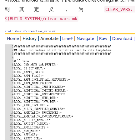
到其定义，为
CLEAR_VARS:=
$(BUILD_SYSTEM)/clear_vars.mk