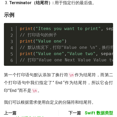
Terminator（结尾符）:
用于指定行的最后值。
示例
print
(
"Items you want to print"
,
 sepa
// 打印语句的例子
print
(
"Value one"
)
// 默认情况下，打印"Value one \n"，换
print
(
"Value one"
,
"Value two"
,
 separa
// 打印"Value one Next Value Value two
第一个打印语句默认添加了换行符
作为结尾符，而第二
\n
个打印语句中我们指定了” End “作为结尾符，所以它会打
印”End “而不是
。
\n
我们可以根据需求使用自定义的分隔符和结尾符。
上一篇
下一篇
Swift 数据类型