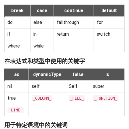
break
case
continue
default
do
else
fallthrough
for
if
in
return
switch
where
while
在表达式和类型中使用的关键字
as
dynamicType
false
is
nil
self
Self
super
true
_COLUMN_
_FILE_
_FUNCTION_
_LINE_
用于特定语境中的关键词