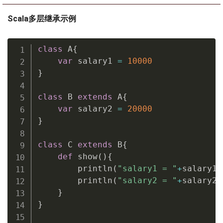
Scala多层继承示例
class
 A
{
var
 salary1 
=
10000
}
class
 B 
extends
 A
{
var
 salary2 
=
20000
}
class
 C 
extends
 B
{
def
 show
(
)
{
        println
(
"salary1 = "
+
salary1
)
        println
(
"salary2 = "
+
salary2
)
}
}