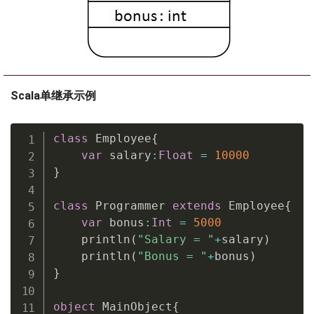
Scala单继承示例
class
 Employee
{
var
 salary
:
Float
=
10000
}
class
 Programmer 
extends
 Employee
{
var
 bonus
:
Int
=
5000
    println
(
"Salary = "
+
salary
)
    println
(
"Bonus = "
+
bonus
)
}
object
 MainObject
{