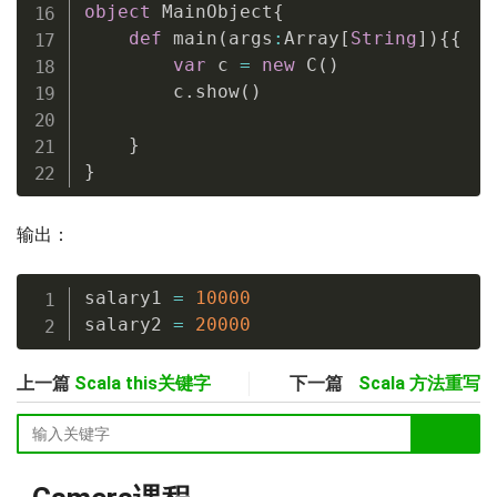
object
 MainObject
{
def
 main
(
args
:
Array
[
String
]
)
{
{
var
 c 
=
new
 C
(
)
        c
.
show
(
)
}
}
输出：
salary1 
=
10000
salary2 
=
20000
上一篇
Scala this关键字
下一篇
Scala 方法重写