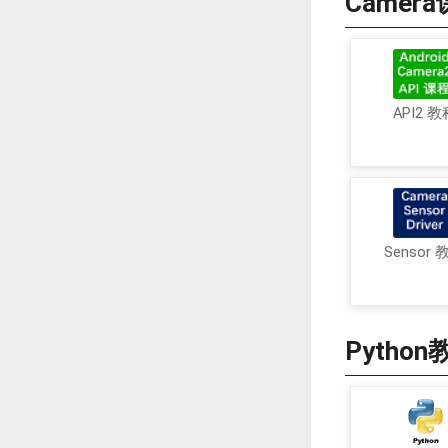
Camer
API2 教
Sensor 
Python