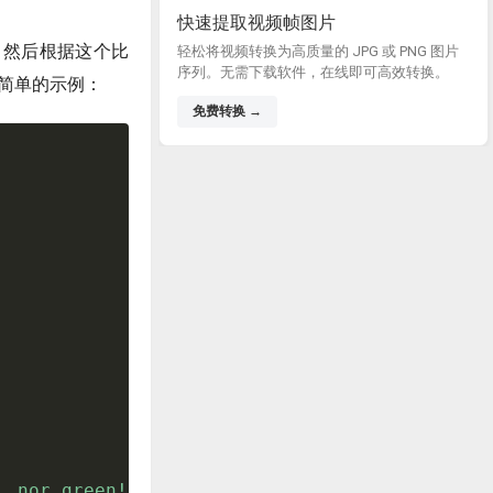
快速提取视频帧图片
值，然后根据这个比
轻松将视频转换为高质量的 JPG 或 PNG 图片
序列。无需下载软件，在线即可高效转换。
个简单的示例：
免费转换 →
, nor green!"
;