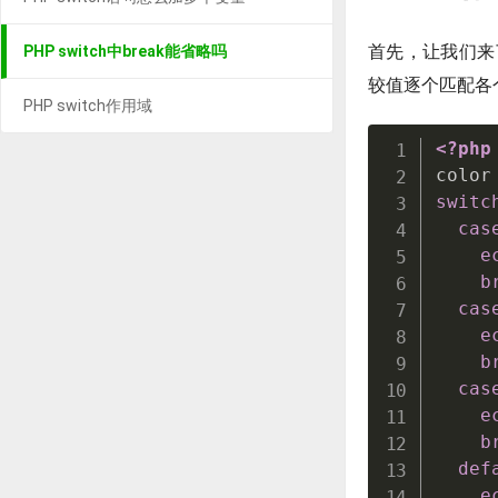
首先，让我们来了
PHP switch中break能省略吗
较值逐个匹配各
PHP switch作用域
<?php
color
switc
cas
e
b
cas
e
b
cas
e
b
def
e