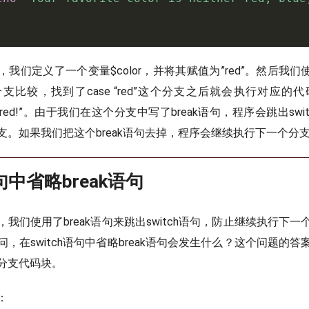
我们定义了一个变量$color，并将其赋值为”red”。然后我们使用
分支比较，找到了case “red”这个分支之后就会执行对应的代码
olor is red!”。由于我们在这个分支中写了break语句，程序会跳出s
支。如果我们把这个break语句去掉，程序会继续执行下一个分
语句中省略break语句
我们使用了break语句来跳出switch语句，防止继续执行下
，在switch语句中省略break语句会发生什么？这个问题的
分支代码块。
：