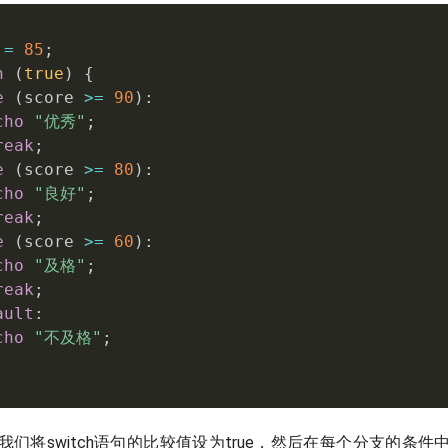
 
=
85
;
h
(
true
)
{
e
(
score 
>=
90
)
:
cho
"优秀"
;
reak
;
e
(
score 
>=
80
)
:
cho
"良好"
;
reak
;
e
(
score 
>=
60
)
:
cho
"及格"
;
reak
;
ault
:
cho
"不及格"
;
们将switch语句的比较值设为true，然后在每个分支的条