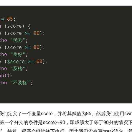
 
=
85
;
h
(
score
)
{
e
(
score 
>=
90
)
:
cho
"优秀"
;
e
(
score 
>=
80
)
:
cho
"良好"
;
e
(
$score
>=
60
)
:
cho
"及格"
;
ault
:
cho
"不及格"
;
我们定义了一个变量
score，并将其赋值为85。然后我们使用sw
。第一个分支的条件是
score>=90，即成绩大于等于90分的情
秀”。接着，程序会继续往下执行，因为我们没有写break语句。