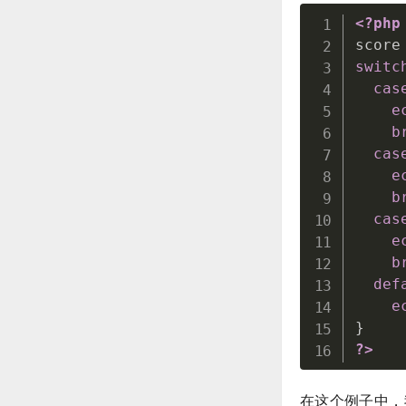
<?php
score
switc
cas
e
b
cas
e
b
cas
e
b
def
e
}
?>
在这个例子中，我