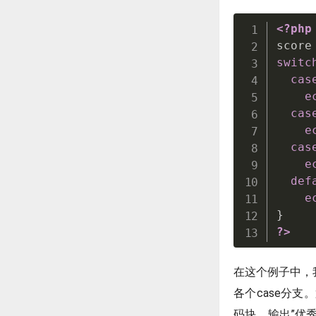
<?php
score
switc
cas
e
cas
e
cas
e
def
e
}
?>
在这个例子中，
各个case分支
码块，输出”优