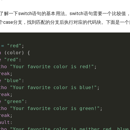
解一下switch语句的基本用法。switch语句需要一个比较
个case分支，找到匹配的分支后执行对应的代码块。下面是一
 
=
"red"
;
h
(
color
)
{
e
"red"
:
cho
"Your favorite color is red!"
;
reak
;
e
"blue"
:
cho
"Your favorite color is blue!"
;
reak
;
e
"green"
:
cho
"Your favorite color is green!"
;
reak
;
ault
:
cho
"Your favorite color is neither red, blue