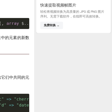
快速提取视频帧图片
轻松将视频转换为高质量的 JPG 或 PNG 图片
序列。无需下载软件，在线即可高效转换。
[
,
array
 $
.
.
.
]
)
:
array
免费转换 →
组中的元素的新数
找出它们中共同的元
c"
=
>
"cherry"
)
;
"d"
=
>
"date"
)
;