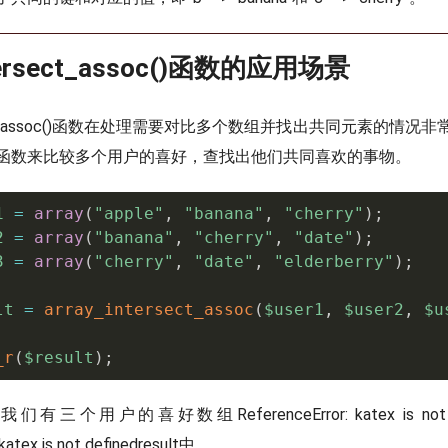
ntersect_assoc()函数的应用场景
ersect_assoc()函数在处理需要对比多个数组并找出共同元素的情
函数来比较多个用户的喜好，查找出他们共同喜欢的事物。
1
=
array
(
"apple"
,
"banana"
,
"cherry"
)
;
2
=
array
(
"banana"
,
"cherry"
,
"date"
)
;
3
=
array
(
"cherry"
,
"date"
,
"elderberry"
)
;
lt
=
array_intersect_assoc
(
$user1
,
$user2
,
$u
_r
(
$result
)
;
，我们有三个用户的喜好数组
ReferenceError: katex is not
katex is not defined
result中。