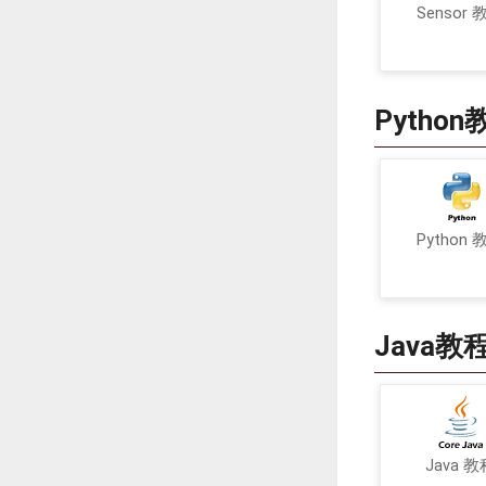
Sensor 
Python
Python 
Java教
Java 教