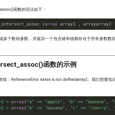
ect_assoc()函数的语法如下：
_intersect_assoc 
(
array
 array1 
,
 arrayarray2 
或多个数组参数，并返回一个包含键和值都存在于所有参数数
ntersect_assoc()函数的示例
数组：
ReferenceError: katex is not defined
array2。我们想要
y1
=
array
(
"a"
=
>
"apple"
,
"b"
=
>
"banana"
,
"
y2
=
array
(
"b"
=
>
"banana"
,
"c"
=
>
"cherry"
,