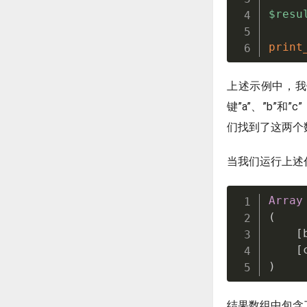
$resu
print
上述示例中，我
键”a”、”b”和”c
们找到了这两个数
当我们运行上述
Array
(
[
[
)
结果数组中包含了共同的