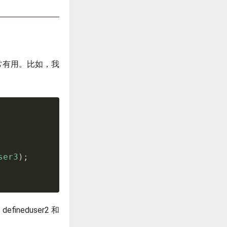
况非常有用。比如，我
ser3
)
;
 defined
user2和