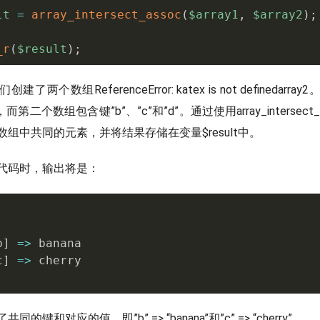
lt
=
array_intersect_assoc
(
$array1
,
$array2
)
;
_r
(
$result
)
;
们创建了两个数组
ReferenceError: katex is not defined
arra
”，而第二个数组包含键”b”、”c”和”d”。通过使用array_intersect
组中共同的元素，并将结果存储在变量$result中。
代码时，输出将是：
b
]
=
>
 banana

c
]
=
>
键和对应的值，即”b” => “banana”和”c” => “cherry”。