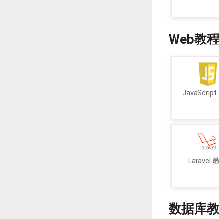
Web教
JavaScrip
Laravel
数据库