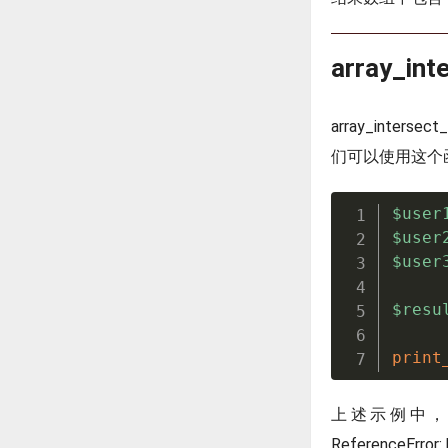
array_i
array_int
们可以使用这个
$user
$user
$user
$resu
print
上述示例中
ReferenceError: 