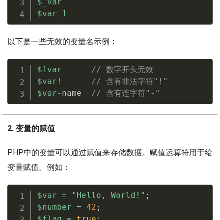
$_var
$var_1
以下是一些无效的变量名示例：
$1var
// 数字开头无效
$var
!
// 含有非法字符"!"
$var
-
name  
// 含有连字符"-"
2. 变量的赋值
PHP中的变量可以通过赋值来存储数据。赋值运算符用于给
变量赋值。例如：
$var
=
"Hello, World!"
;
$number
=
42
;
$flag
=
true
;