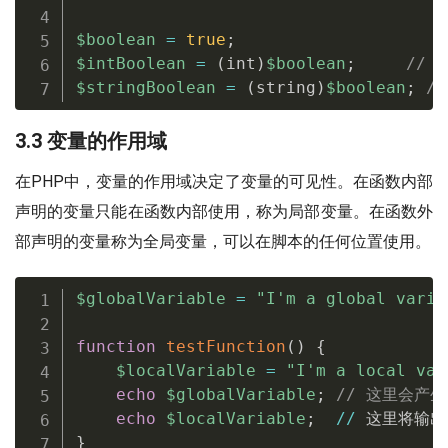
$boolean
=
true
;
$intBoolean
=
(
int
)
$boolean
;
// 
$stringBoolean
=
(
string
)
$boolean
;
/
3.3 变量的作用域
在PHP中，变量的作用域决定了变量的可见性。在函数内部
声明的变量只能在函数内部使用，称为局部变量。在函数外
部声明的变量称为全局变量，可以在脚本的任何位置使用。
$globalVariable
=
"I'm a global varia
function
testFunction
(
)
{
$localVariable
=
"I'm a local var
echo
$globalVariable
;
// 这里会产
echo
$localVariable
;
/
/
 这里将输出
}