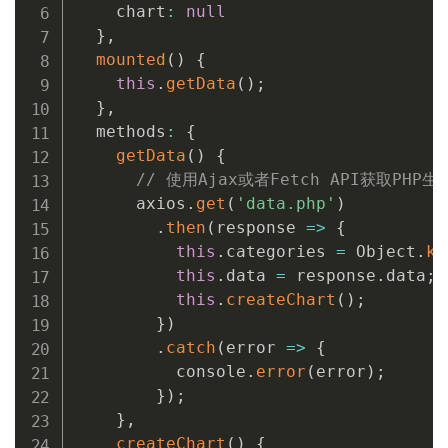
    chart
:
null
}
,
mounted
(
)
{
this
.
getData
(
)
;
}
,
  methods
:
{
getData
(
)
{
// 使用Ajax或者Fetch API获取PHP
      axios
.
get
(
'data.php'
)
.
then
(
response
=>
{
this
.
categories 
=
 Object
.
ke
this
.
data 
=
 response
.
data
;
this
.
createChart
(
)
;
}
)
.
catch
(
error
=>
{
          console
.
error
(
error
)
;
}
)
;
}
,
createChart
(
)
{