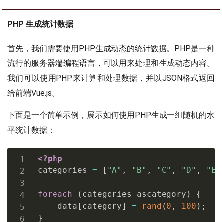
PHP 生成统计数据
首先，我们需要使用PHP生成动态的统计数据。PHP是一种
流行的服务器端编程语言，可以用来处理和生成动态内容。
我们可以使用PHP来计算和处理数据，并以JSON格式返回
给前端Vue.js。
下面是一个简单示例，展示如何使用PHP生成一组随机的水
平统计数据：
<?php
categories 
=
[
"A"
,
"B"
,
"C"
,
"D"
,
"E"
foreach
(
categories ascategory
)
{
    data
[
category
]
=
rand
(
0
,
100
)
;
}