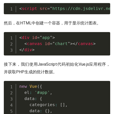
<
script
src
=
"
https://cdn.jsdelivr.net
然后，在HTML中创建一个容器，用于显示统计图表。
<
div
id
=
"
app
"
>
<
canvas
id
=
"
chart
"
>
</
canvas
>
</
div
>
接下来，我们使用JavaScript代码初始化Vue.js应用程序，
并获取PHP生成的统计数据。
new
Vue
(
{
  el
:
'#app'
,
  data
:
{
    categories
:
[
]
,
    data
:
{
}
,