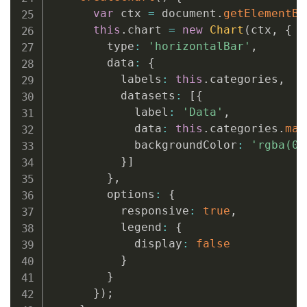
var
 ctx 
=
 document
.
getElementBy
this
.
chart 
=
new
Chart
(
ctx
,
{
        type
:
'horizontalBar'
,
        data
:
{
          labels
:
this
.
categories
,
          datasets
:
[
{
            label
:
'Data'
,
            data
:
this
.
categories
.
map
            backgroundColor
:
'rgba(0,
}
]
}
,
        options
:
{
          responsive
:
true
,
          legend
:
{
            display
:
false
}
}
}
)
;