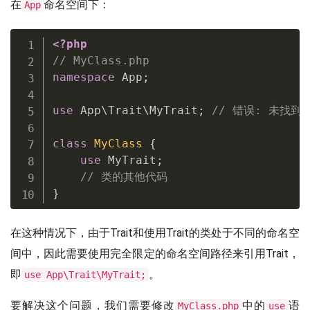
在
命名空间下：
App
<?php
// MyClass.php
namespace
App
;
use
App
\
Trait
\
MyTrait
;
// 错误: 未找到
class
MyClass
{
use
MyTrait
;
// 类的其他代码
}
在这种情况下，由于Trait和使用Trait的类处于不同的命名空
间中，因此需要使用完全限定的命名空间路径来引用Trait，
即
。
use App\Trait\MyTrait;
要解决这个问题，我们需要修改
中的
语
MyClass.php
use