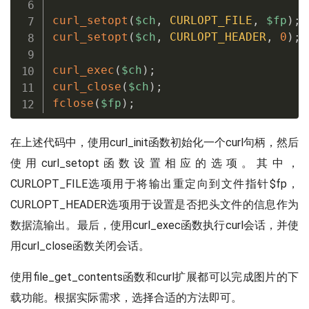
curl_setopt
(
$ch
,
CURLOPT_FILE
,
$fp
)
;
curl_setopt
(
$ch
,
CURLOPT_HEADER
,
0
)
;
curl_exec
(
$ch
)
;
curl_close
(
$ch
)
;
fclose
(
$fp
)
;
在上述代码中，使用curl_init函数初始化一个curl句柄，然后
使用curl_setopt函数设置相应的选项。其中，
CURLOPT_FILE选项用于将输出重定向到文件指针$fp，
CURLOPT_HEADER选项用于设置是否把头文件的信息作为
数据流输出。最后，使用curl_exec函数执行curl会话，并使
用curl_close函数关闭会话。
使用file_get_contents函数和curl扩展都可以完成图片的下
载功能。根据实际需求，选择合适的方法即可。