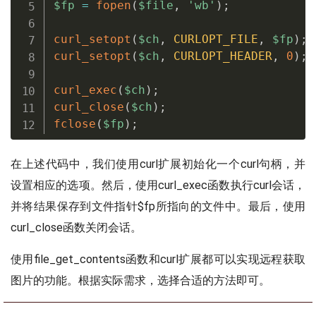
$fp
=
fopen
(
$file
,
'wb'
)
;
curl_setopt
(
$ch
,
CURLOPT_FILE
,
$fp
)
;
curl_setopt
(
$ch
,
CURLOPT_HEADER
,
0
)
;
curl_exec
(
$ch
)
;
curl_close
(
$ch
)
;
fclose
(
$fp
)
;
在上述代码中，我们使用curl扩展初始化一个curl句柄，并
设置相应的选项。然后，使用curl_exec函数执行curl会话，
并将结果保存到文件指针$fp所指向的文件中。最后，使用
curl_close函数关闭会话。
使用file_get_contents函数和curl扩展都可以实现远程获取
图片的功能。根据实际需求，选择合适的方法即可。