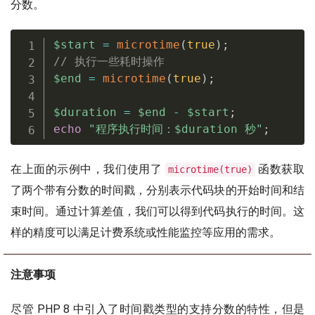
分数。
$start
=
microtime
(
true
)
;
// 执行一些耗时操作
$end
=
microtime
(
true
)
;
$duration
=
$end
-
$start
;
echo
"程序执行时间：
$duration
 秒"
;
在上面的示例中，我们使用了
函数获取
microtime(true)
了两个带有分数的时间戳，分别表示代码块的开始时间和结
束时间。通过计算差值，我们可以得到代码执行的时间。这
样的精度可以满足计费系统或性能监控等应用的需求。
注意事项
尽管 PHP 8 中引入了时间戳类型的支持分数的特性，但是