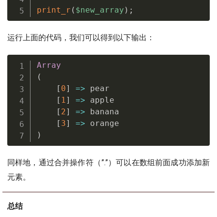
print_r
(
$new_array
)
;
运行上面的代码，我们可以得到以下输出：
Array
(
[
0
]
=
>
 pear

[
1
]
=
>
 apple

[
2
]
=
>
 banana

[
3
]
=
>
)
同样地，通过合并操作符（”.”）可以在数组前面成功添加新
元素。
总结