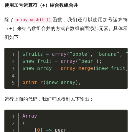
使用加号运算符（+）结合数组合并
除了
函数，我们还可以使用加号运算符
array_unshift()
（+）来结合数组合并的方式在数组前面添加元素。具体示
例如下：
$fruits
=
array
(
"apple"
,
"banana"
,
"o
$new_fruit
=
array
(
"pear"
)
;
$new_array
=
array_merge
(
$new_fruit
,
print_r
(
$new_array
)
;
运行上面的代码，我们可以得到以下输出：
Array
(
[
0
]
=
>
 pear
