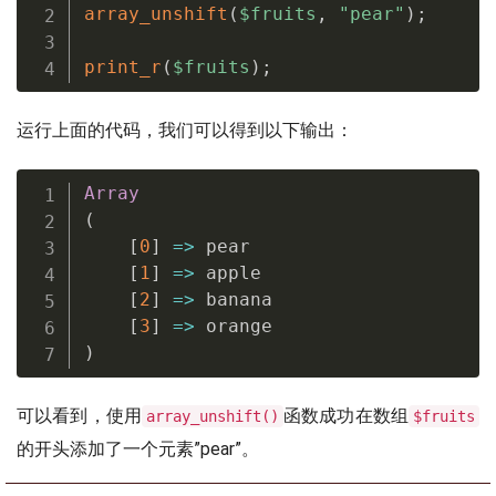
array_unshift
(
$fruits
,
"pear"
)
;
print_r
(
$fruits
)
;
运行上面的代码，我们可以得到以下输出：
Array
(
[
0
]
=
>
 pear

[
1
]
=
>
 apple

[
2
]
=
>
 banana

[
3
]
=
>
)
可以看到，使用
函数成功在数组
array_unshift()
$fruits
的开头添加了一个元素”pear”。