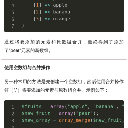
[
1
]
=
>
 apple

[
2
]
=
>
 banana

[
3
]
=
>
)
通过将要添加的元素和原数组合并，最终得到了添加
了”pear”元素的新数组。
使用空数组与合并操作
另一种常用的方法是先创建一个空数组，然后使用合并操作
符（”.”）将要添加的元素与原数组合并。示例如下：
$fruits
=
array
(
"apple"
,
"banana"
,
"o
$new_fruit
=
array
(
"pear"
)
;
$new_array
=
array_merge
(
$new_fruit
,