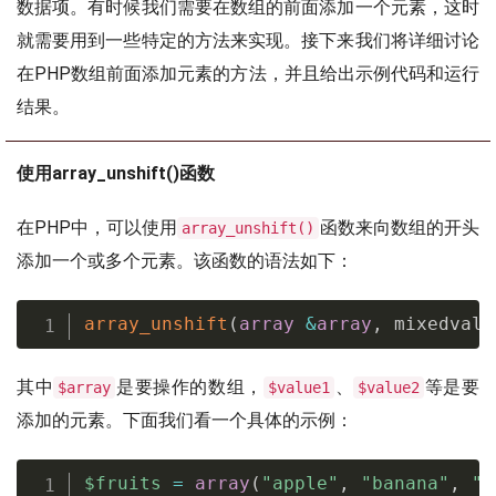
数据项。有时候我们需要在数组的前面添加一个元素，这时
就需要用到一些特定的方法来实现。接下来我们将详细讨论
在PHP数组前面添加元素的方法，并且给出示例代码和运行
结果。
使用array_unshift()函数
在PHP中，可以使用
函数来向数组的开头
array_unshift()
添加一个或多个元素。该函数的语法如下：
array_unshift
(
array
&
array
,
 mixedvalu
其中
是要操作的数组，
、
等是要
$array
$value1
$value2
添加的元素。下面我们看一个具体的示例：
$fruits
=
array
(
"apple"
,
"banana"
,
"o