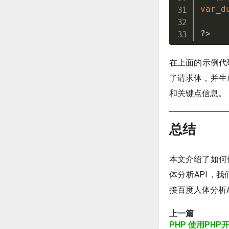
var_d
?>
在上面的示例代
了请求体，并生
和关键点信息。
总结
本文介绍了如何使
体分析API，
接百度人体分析A
上一篇
PHP 使用PH