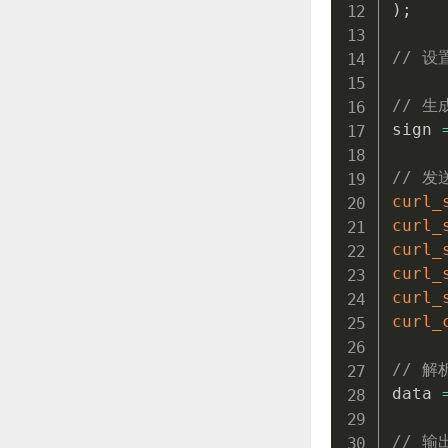
)
;
// 设置
// 生
sign 
// 发送
curl_
curl_
curl_
curl_
curl_
curl_
// 解
data 
// 