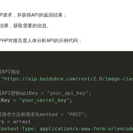
TP请求，并获得API的返回结果；
结果，获取需要的信息。
PHP对接百度人体分析API的示例代码：
置API地址
"https://aip.baidubce.com/rest/2.0/image-cla
API密钥apiKey = "your_api_key";
tKey 
=
"your_secret_key"
;
置请求方法和请求头method = "POST";
rs 
=
array
(
Content-Type: application/x-www-form-urlencod