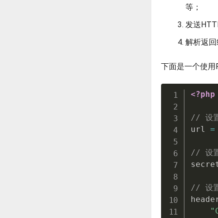
等；
发送HT
解析返回
下面是一个使用
<?php
// 设
url 
=
// 设置
secre
// 设
heade
"