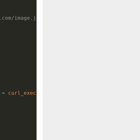
com/image.jpg')";
 
=
curl_exec
(
curl
)
;