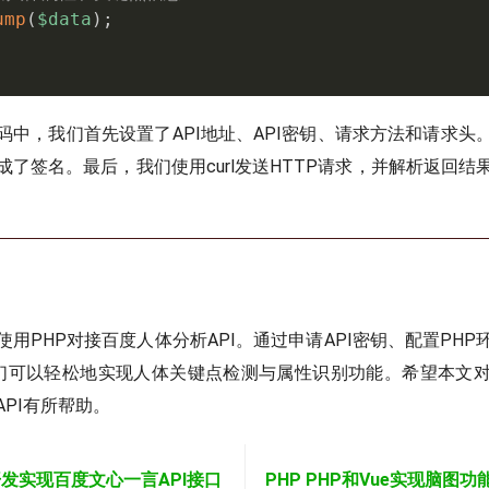
ump
(
$data
)
;
码中，我们首先设置了API地址、API密钥、请求方法和请求头
成了签名。最后，我们使用curl发送HTTP请求，并解析返回结
用PHP对接百度人体分析API。通过申请API密钥、配置PH
我们可以轻松地实现人体关键点检测与属性识别功能。希望本文对
PI有所帮助。
P开发实现百度文心一言API接口
PHP PHP和Vue实现脑图