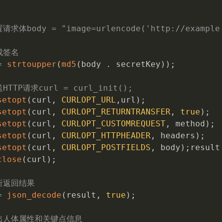
请求体body = "image=urlencode('http://example.
成签名
=
strtoupper
(
md5
(
body 
.
 secretKey
)
)
;
HTTP请求curl = curl_init();
setopt
(
curl
,
CURLOPT_URL
,
url
)
;
setopt
(
curl
,
CURLOPT_RETURNTRANSFER
,
true
)
;
setopt
(
curl
,
CURLOPT_CUSTOMREQUEST
,
 method
)
;
setopt
(
curl
,
CURLOPT_HTTPHEADER
,
 headers
)
;
setopt
(
curl
,
CURLOPT_POSTFIELDS
,
 body
)
;
result
close
(
curl
)
;
析返回结果
=
json_decode
(
result
,
true
)
;
输出人体属性和关键点信息