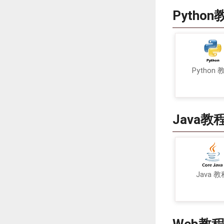
Python
Python 
Java教
Java 教
Web教