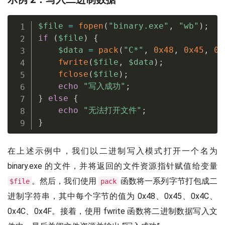
$file
=
fopen
(
"binary.exe"
,
"wb"
)
;
if
(
$file
)
{
$data
=
pack
(
"C*"
,
0x48
,
0x45
,
0x
fwrite
(
$file
,
$data
)
;
fclose
(
$file
)
;
echo
"写入成功"
;
}
else
{
echo
"无法打开文件"
;
}
在上述示例中，我们以二进制写入模式打开一个名为
binary.exe 的文件，并将返回的文件资源指针赋值给变量
。然后，我们使用
函数将一系列字节打包成二
$file
pack
进制字符串，其中每个字节的值为 0x48、0x45、0x4C、
0x4C、0x4F。接着，使用 fwrite 函数将二进制数据写入文