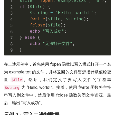
$file
=
fopen
(
"example.txt"
,
"w"
)
;
if
(
$file
)
{
$string
=
"Hello, world!"
;
fwrite
(
$file
,
$string
)
;
fclose
(
$file
)
;
echo
"写入成功"
;
}
else
{
echo
"无法打开文件"
;
}
在上述示例中，首先使用 fopen 函数以写入模式打开一个名
为 example.txt 的文件，并将返回的文件资源指针赋值给变
量
。然后，我们定义了要写入文件的字符串
$file
为 “Hello, world!”。接着，使用 fwrite 函数将字符
$string
串写入到文件中，然后使用 fclose 函数关闭文件资源。最
后，输出 “写入成功”。
示例 2：写入二进制数据