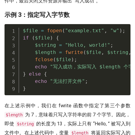
件中，最后关闭文件资源并输出 “写入成功”。
示例 3：指定写入字节数
$file
=
fopen
(
"example.txt"
,
"w"
)
;
if
(
$file
)
{
$string
=
"Hello, world!"
;
$length
=
fwrite
(
$file
,
$string
,
fclose
(
$file
)
;
echo
"写入成功，实际写入 
$length
 个字
}
else
{
echo
"无法打开文件"
;
}
在上述示例中，我们在 fwrite 函数中指定了第三个参数
为 7，意味着只写入字符串的前 7 个字节。因此，
$length
即使
的长度为 13，实际上只有 “Hello, ” 被写入到
$string
文件中。在上述代码中，变量
将返回实际写入的
$length