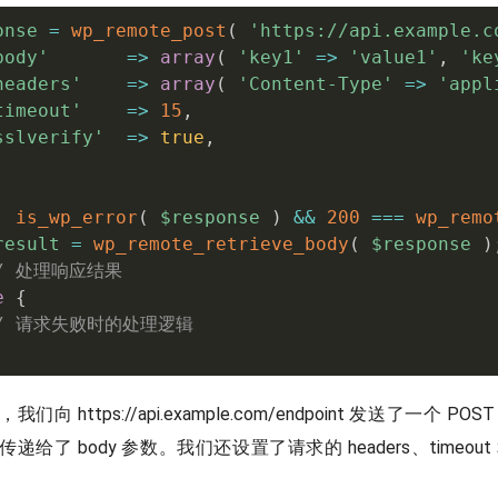
onse
=
wp_remote_post
(
'https://api.example.c
body'
=
>
array
(
'key1'
=
>
'value1'
,
'ke
headers'
=
>
array
(
'Content-Type'
=
>
'appl
timeout'
=
>
15
,
sslverify'
=
>
true
,
!
is_wp_error
(
$response
)
&&
200
===
wp_remo
result
=
wp_remote_retrieve_body
(
$response
)
/ 处理响应结果
e
{
/ 请求失败时的处理逻辑
向 https://api.example.com/endpoint 发送了一个 P
了 body 参数。我们还设置了请求的 headers、timeout 和 s