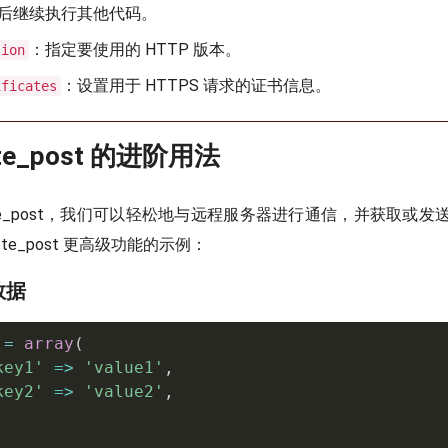
后继续执行其他代码。
：指定要使用的 HTTP 版本。
sion
：设置用于 HTTPS 请求的证书信息。
ificates
ote_post 的进阶用法
mote_post，我们可以轻松地与远程服务器进行通信，并获取或
ote_post 更高级功能的示例：
数据
=
array
(
key1'
=
>
'value1'
,
key2'
=
>
'value2'
,