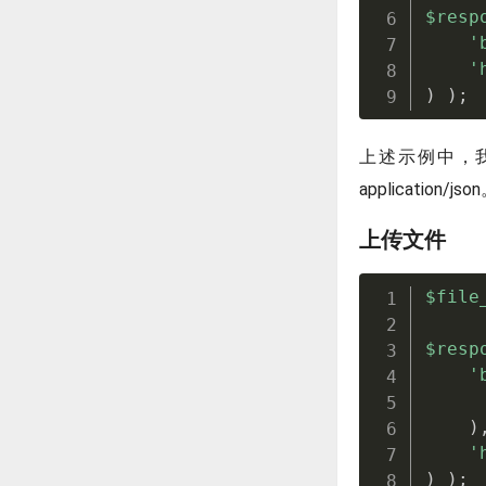
$resp
'
'
)
)
;
上述示例中，我们
application/jso
上传文件
$file
$resp
'
)
'
)
)
;