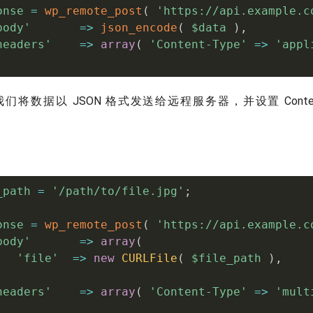
onse
=
wp_remote_post
(
'https://api.example.c
body'
=
>
json_encode
(
$data
)
,
headers'
=
>
array
(
'Content-Type'
=
>
'appl
将数据以 JSON 格式发送给远程服务器，并设置 Content
n。
_path
=
'/path/to/file.jpg'
;
onse
=
wp_remote_post
(
'https://api.example.c
body'
=
>
array
(
'file'
=
>
new
CURLFile
(
$file_path
)
,
,
headers'
=
>
array
(
'Content-Type'
=
>
'mult