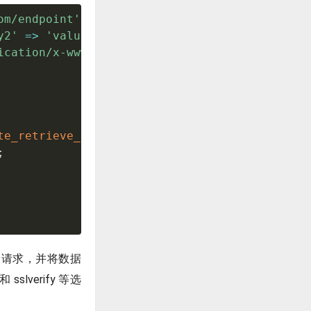
om/endpoint'
,
array
(
y2'
=
>
'value2'
)
,
ication/x-www-form-urlencoded'
)
,
te_retrieve_response_code
(
$response
)
)
{
;
OST 请求，并将数据
slverify 等选