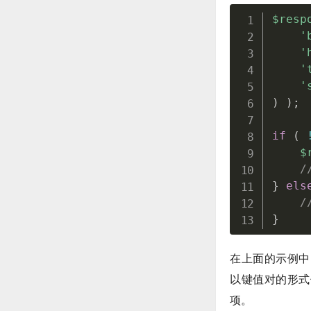
$resp
'
'
'
'
)
)
;
if
(
$
/
}
els
/
}
在上面的示例中，我们
以键值对的形式传递给
项。