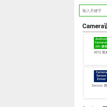
Camer
API2 教
Sensor 