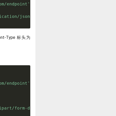
om/endpoint'
,
array
(
ication/json'
)
,
-Type 标头为
om/endpoint'
,
array
(
ipart/form-data'
)
,