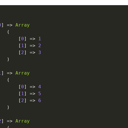
0
]
=
>
Array
(
[
0
]
=
>
1
[
1
]
=
>
2
[
2
]
=
>
3
)
1
]
=
>
Array
(
[
0
]
=
>
4
[
1
]
=
>
5
[
2
]
=
>
6
)
2
]
=
>
Array
(