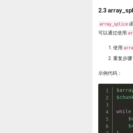
2.3 array_s
array_splice
可以通过使用
ar
使用
arr
重复步骤
示例代码：
$arra
$chun
while
$
$
}