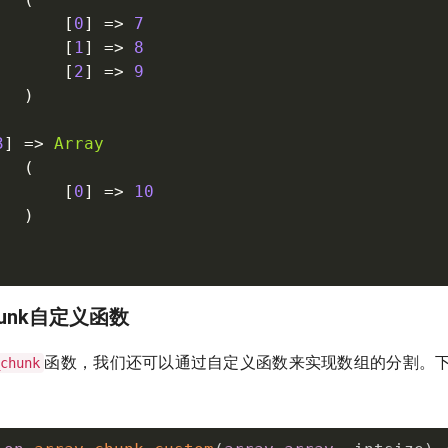
[
0
]
=
>
7
[
1
]
=
>
8
[
2
]
=
>
9
)
3
]
=
>
Array
(
[
0
]
=
>
10
)
_chunk自定义函数
函数，我们还可以通过自定义函数来实现数组的分割。
_chunk