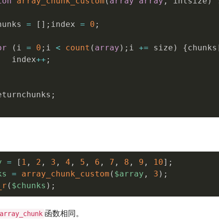
ion
array_chunk_custom
(
array
array
,
 intsize
)
hunks 
=
[
]
;
index 
=
0
;
or
(
i 
=
0
;
i 
<
count
(
array
)
;
i 
+
=
 size
)
{
chunks
   index
++
;
eturnchunks
;
y
=
[
1
,
2
,
3
,
4
,
5
,
6
,
7
,
8
,
9
,
10
]
;
ks
=
array_chunk_custom
(
$array
,
3
)
;
_r
(
$chunks
)
;
函数相同。
array_chunk