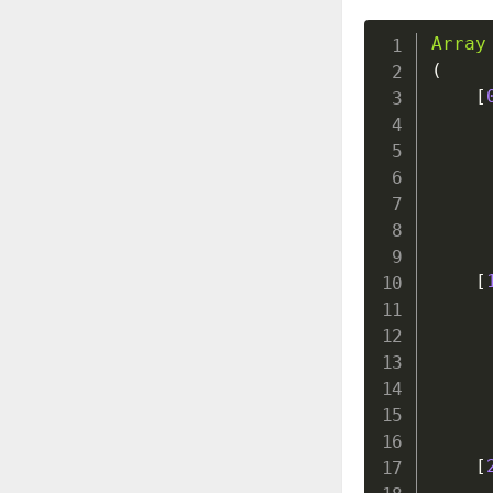
Array
(
[
[
[