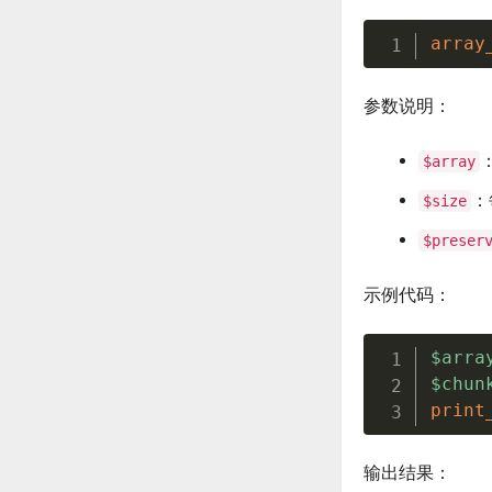
array
参数说明：
$array
：
$size
$preser
示例代码：
$arra
$chun
print
输出结果：