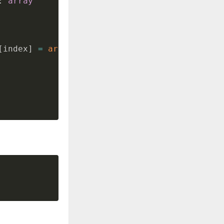
:
array
[
index
]
=
array_slice
(
array
,
 i
,
size
)
;