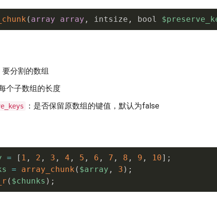
_chunk
(
array
array
,
 intsize
,
 bool 
$preserve_k
：要分割的数组
每个子数组的长度
：是否保留原数组的键值，默认为false
ve_keys
y
=
[
1
,
2
,
3
,
4
,
5
,
6
,
7
,
8
,
9
,
10
]
;
ks
=
array_chunk
(
$array
,
3
)
;
_r
(
$chunks
)
;