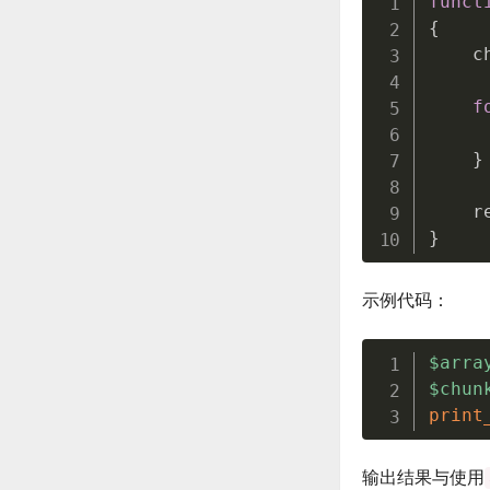
funct
{
    c
f
     
}
    r
}
示例代码：
$arra
$chun
print
输出结果与使用