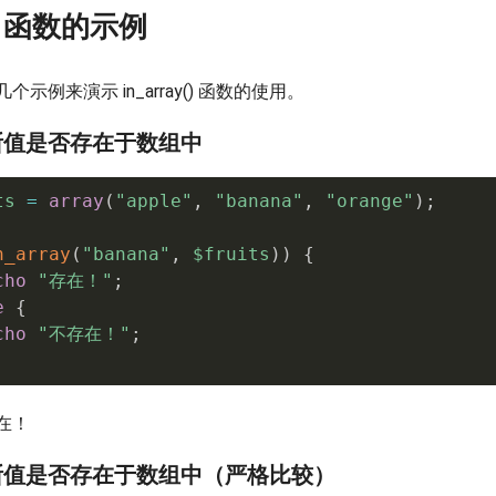
y() 函数的示例
示例来演示 in_array() 函数的使用。
断值是否存在于数组中
ts
=
array
(
"apple"
,
"banana"
,
"orange"
)
;
n_array
(
"banana"
,
$fruits
)
)
{
cho
"存在！"
;
e
{
cho
"不存在！"
;
在！
断值是否存在于数组中（严格比较）