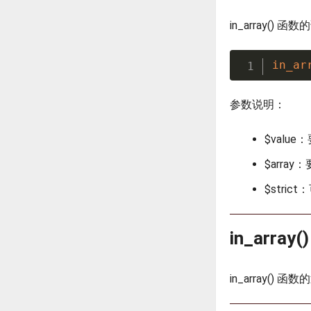
in_array() 
in_ar
参数说明：
$valu
$arra
$stric
in_arra
in_array(