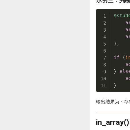
示例三：判
$stud
a
a
a
)
;
if
(
i
e
}
els
e
}
输出结果为：存
in_arr