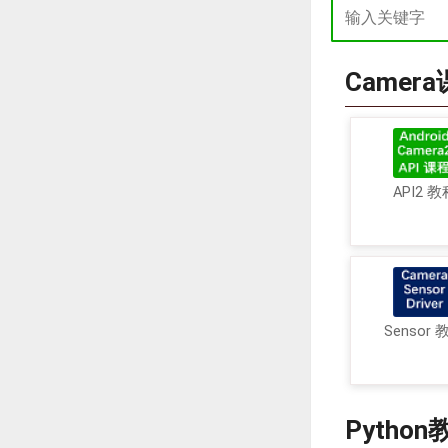
Camer
API2 教
Sensor 
Python