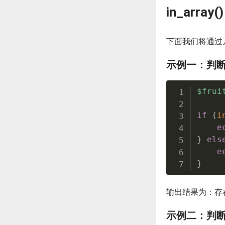
in_arra
下面我们将通过几个
示例一：判
$frui
if
(
i
e
}
els
e
}
输出结果为：存
示例二：判