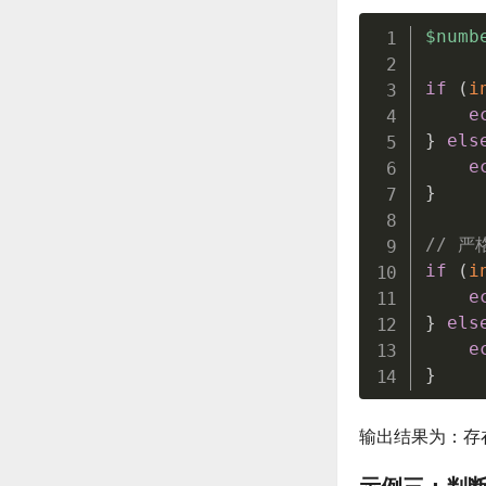
$numb
if
(
i
e
}
els
e
}
// 严
if
(
i
e
}
els
e
}
输出结果为：存