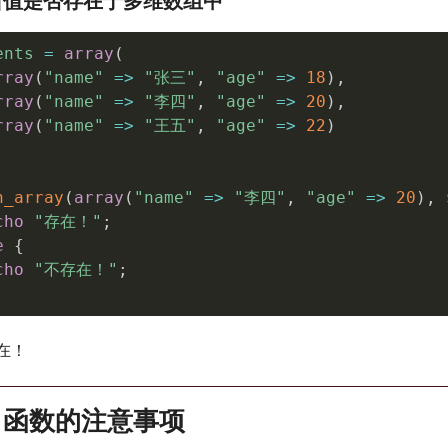
断值是否存在于多维数组中
ents
=
array
(
rray
(
"name"
=
>
"张三"
,
"age"
=
>
18
)
,
rray
(
"name"
=
>
"李四"
,
"age"
=
>
20
)
,
rray
(
"name"
=
>
"王五"
,
"age"
=
>
22
)
n_array
(
array
(
"name"
=
>
"李四"
,
"age"
=
>
20
)
,
cho
"存在！"
;
e
{
cho
"不存在！"
;
在！
ay() 函数的注意事项