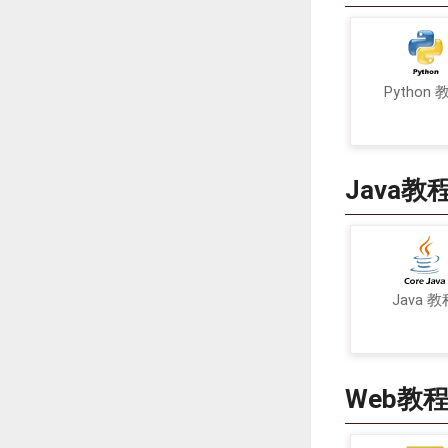
Python 
Java教
Java 教
Web教