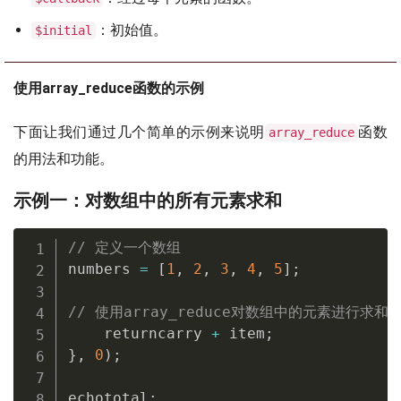
：初始值。
$initial
使用array_reduce函数的示例
下面让我们通过几个简单的示例来说明
函数
array_reduce
的用法和功能。
示例一：对数组中的所有元素求和
// 定义一个数组
numbers 
=
[
1
,
2
,
3
,
4
,
5
]
;
// 使用array_reduce对数组中的元素进行求和total
    returncarry 
+
 item
;
}
,
0
)
;
echototal
;