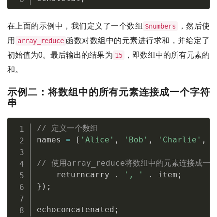
在上面的示例中，我们定义了一个数组
，然后使
$numbers
用
函数对数组中的元素进行求和，并给定了
array_reduce
初始值为0。最后输出的结果为
，即数组中的所有元素的
15
和。
示例二：将数组中的所有元素连接成一个字符
串
// 定义一个数组
names 
=
[
'Alice'
,
'Bob'
,
'Charlie'
,
'
// 使用array_reduce将数组中的元素连接成一个字符串c
    returncarry 
.
', '
.
 item
;
}
)
;
echoconcatenated
;