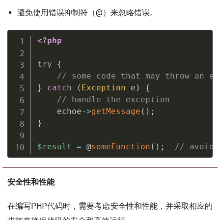
避免使用错误抑制符（@）来忽略错误。
<?php
try
{
// some code that may throw an ex
}
catch
(
Exception
 e
)
{
// handle the exception
    echoe
-
>
getMessage
(
)
;
}
$result
=
 @
someFunction
(
)
;
// avoid 
安全性和性能
在编写PHP代码时，需要考虑安全性和性能，并采取相应的