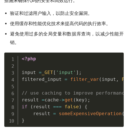
措施来确保代码的安全和高效运行。
验证和过滤用户输入，以防止安全漏洞。
使用缓存和性能优化技术来提高代码的执行效率。
避免使用过多的全局变量和数据库查询，以减少性能开
销。
<?php
input 
=
_GET
[
'input'
]
;
filtered_input 
=
filter_var
(
input
,
FI
// use caching to improve performance
result 
=
cache
-
>
get
(
key
)
;
if
(
result 
===
false
)
{
    result 
=
someExpensiveOperation
(
)
}