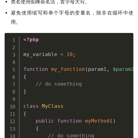
类名使用驼峰命名法，首字母大写。
避免使用缩写和单个字母的变量名，除非在循环中使
用。
<?php
my_variable 
=
10
;
function
my_function
(
param1
,
$param2
)
{
// do something
}
class
MyClass
{
public
function
myMethod
(
)
{
// do something