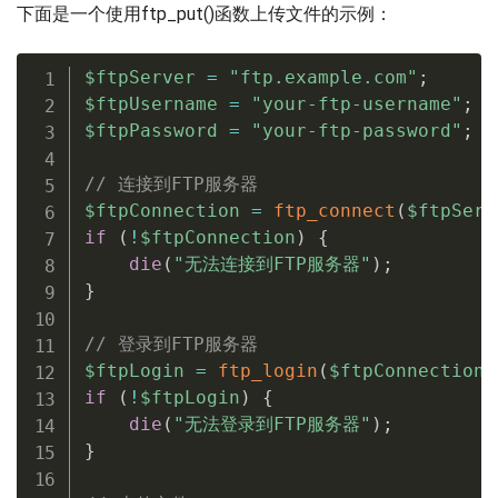
下面是一个使用ftp_put()函数上传文件的示例：
$ftpServer
=
"ftp.example.com"
;
$ftpUsername
=
"your-ftp-username"
;
$ftpPassword
=
"your-ftp-password"
;
// 连接到FTP服务器
$ftpConnection
=
ftp_connect
(
$ftpServ
if
(
!
$ftpConnection
)
{
die
(
"无法连接到FTP服务器"
)
;
}
// 登录到FTP服务器
$ftpLogin
=
ftp_login
(
$ftpConnection
,
if
(
!
$ftpLogin
)
{
die
(
"无法登录到FTP服务器"
)
;
}