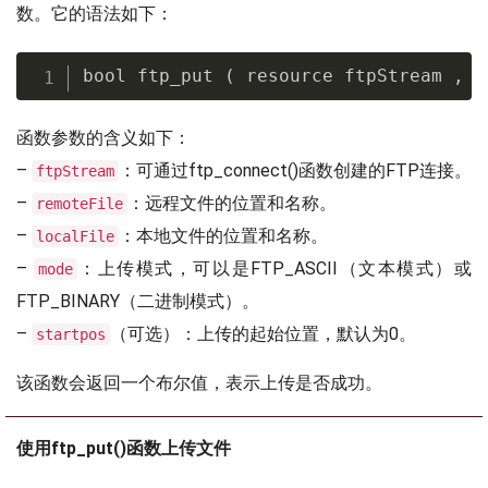
数。它的语法如下：
bool ftp_put 
(
 resource ftpStream 
,
 s
函数参数的含义如下：
–
：可通过ftp_connect()函数创建的FTP连接。
ftpStream
–
：远程文件的位置和名称。
remoteFile
–
：本地文件的位置和名称。
localFile
–
：上传模式，可以是FTP_ASCII（文本模式）或
mode
FTP_BINARY（二进制模式）。
–
（可选）：上传的起始位置，默认为0。
startpos
该函数会返回一个布尔值，表示上传是否成功。
使用ftp_put()函数上传文件