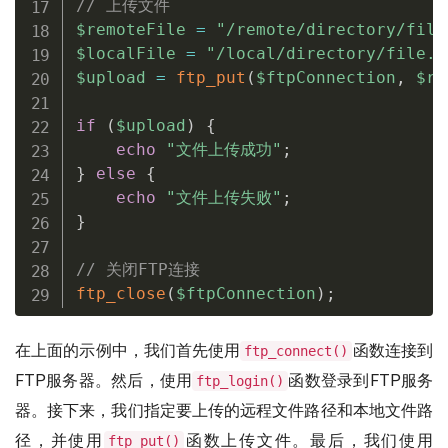
// 上传文件
$remoteFile
=
"/remote/directory/file
$localFile
=
"/local/directory/file.t
$upload
=
ftp_put
(
$ftpConnection
,
$re
if
(
$upload
)
{
echo
"文件上传成功"
;
}
else
{
echo
"文件上传失败"
;
}
// 关闭FTP连接
ftp_close
(
$ftpConnection
)
;
在上面的示例中，我们首先使用
函数连接到
ftp_connect()
FTP服务器。然后，使用
函数登录到FTP服务
ftp_login()
器。接下来，我们指定要上传的远程文件路径和本地文件路
径，并使用
函数上传文件。最后，我们使用
ftp_put()